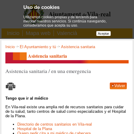
Uso de cookies
Utilizamos cookies propias y de terceros para
mejorar nuestros servicios. Si continúa navegando,
consideramos que acepta su uso.
Inicio
Mapa web
Valencià
Aceptar
Inicio
->
El Ayuntamiento y tú
->
Asistencia sanitaria
Asistencia sanitaria
Asistencia sanitaria / en una emergencia
Volver
Tengo que ir al médico
En Vila-real existe una amplia red de recursos sanitarios para cuidar
de tu salud, tanto centros de salud como especializados y el Hospital
de la Plana.
Directorio de centros sanitarios en Vila-real
Hospital de la Plana
Quiero pedir cita a mi médico de cabecera