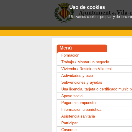
Uso de cookies
Utilizamos cookies propias y de tercer
Menú
Formación
Trabajo / Montar un negocio
Vivienda / Residir en Vila-real
Actividades y ocio
Subvenciones y ayudas
Una licencia, tarjeta o certificado municip
Apoyo social
Pagar mis impuestos
Información urbanística
Asistencia sanitaria
Participar
Casarme