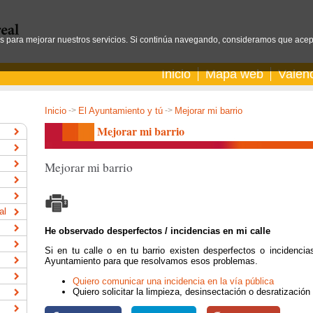
os para mejorar nuestros servicios. Si continúa navegando, consideramos que acep
Inicio
Mapa web
Valen
Inicio
->
El Ayuntamiento y tú
->
Mejorar mi barrio
Mejorar mi barrio
Mejorar mi barrio
al
He observado desperfectos / incidencias en mi calle
Si en tu calle o en tu barrio existen desperfectos o incidencia
Ayuntamiento para que resolvamos esos problemas.
Quiero comunicar una incidencia en la vía pública
Quiero solicitar la limpieza, desinsectación o desratización 