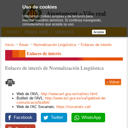
Uso de cookies
Utilizamos cookies propias y de terceros para
mejorar nuestros servicios. Si continúa navegando,
consideramos que acepta su uso.
Inicio
Mapa web
Valencià
Aceptar
Inicio
->
Áreas
->
Normalización Lingüística
->
Enlaces de interés
Enlaces de interés
Enlaces de interés de Normalización Lingüística
Volver
Web de l'AVL:
http://www.avl.gva.es/va/inici.html
Butlletí de l'AVL:
http://www.avl.gva.es/va//gabinet-de-
comunicacio/butlleti
Web de l'AC Socarrats:
https://socarrats.cat/
Facebook
Twitter
WhatsApp