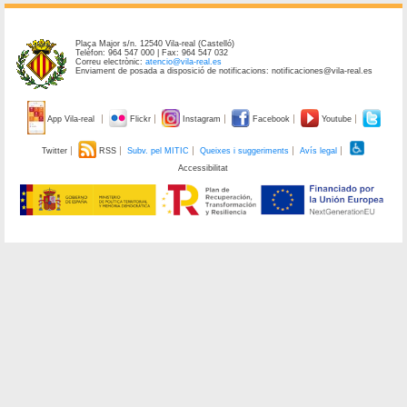
Plaça Major s/n. 12540 Vila-real (Castelló)
Telèfon: 964 547 000 | Fax: 964 547 032
Correu electrònic:
atencio@vila-real.es
Enviament de posada a disposició de notificacions: notificaciones@vila-real.es
App Vila-real
Flickr
Instagram
Facebook
Youtube
Twitter
RSS
Subv. pel MITIC
Queixes i suggeriments
Avís legal
Accessibilitat