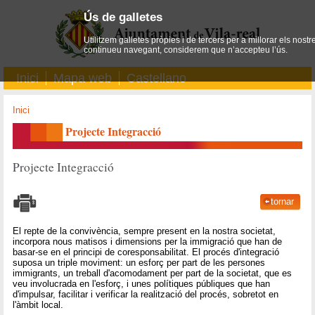
Ús de galletes
Utilitzem galletes pròpies i de tercers per a millorar els nostr
continueu navegant, considerem que n’accepteu l’ús.
Inici
Mapa web
Castellano
Inici
Projecte Integracció
Projecte Integracció
tornar
El repte de la convivència, sempre present en la nostra societat,
incorpora nous matisos i dimensions per la immigració que han de
basar-se en el principi de coresponsabilitat. El procés d'integració
suposa un triple moviment: un esforç per part de les persones
immigrants, un treball d'acomodament per part de la societat, que es
veu involucrada en l'esforç, i unes polítiques públiques que han
d'impulsar, facilitar i verificar la realització del procés, sobretot en
l'àmbit local.