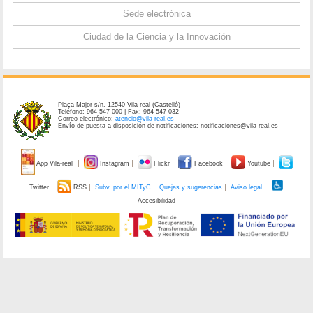
Sede electrónica
Ciudad de la Ciencia y la Innovación
Plaça Major s/n. 12540 Vila-real (Castelló)
Teléfono: 964 547 000 | Fax: 964 547 032
Correo electrónico:
atencio@vila-real.es
Envío de puesta a disposición de notificaciones: notificaciones@vila-real.es
App Vila-real
Instagram
Flickr
Facebook
Youtube
Twitter
RSS
Subv. por el MITyC
Quejas y sugerencias
Aviso legal
Accesibilidad