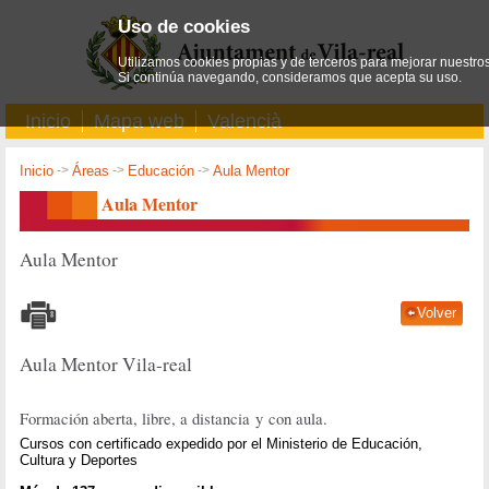
Uso de cookies
Utilizamos cookies propias y de terceros para mejorar nuestros
Si continúa navegando, consideramos que acepta su uso.
Inicio
Mapa web
Valencià
Inicio
->
Áreas
->
Educación
->
Aula Mentor
Aula Mentor
Aula Mentor
Volver
Aula Mentor Vila-real
Formación aberta, libre, a distancia y con aula.
Cursos con certificado expedido por el Ministerio de Educación,
Cultura y Deportes