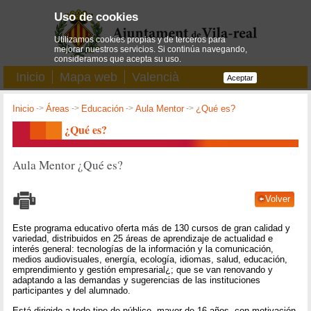
Uso de cookies
Utilizamos cookies propias y de terceros para
mejorar nuestros servicios. Si continúa navegando,
consideramos que acepta su uso.
Inicio
Mapa web
Valencià
Aceptar
Inicio
->
Áreas
->
Educación
->
Aula Mentor
->
¿Qué es?
¿Qué es?
Aula Mentor ¿Qué es?
Volver
Este programa educativo oferta más de 130 cursos de gran calidad y
variedad, distribuidos en 25 áreas de aprendizaje de actualidad e
interés general: tecnologías de la información y la comunicación,
medios audiovisuales, energía, ecología, idiomas, salud, educación,
emprendimiento y gestión empresarial¿; que se van renovando y
adaptando a las demandas y sugerencias de las instituciones
participantes y del alumnado.
Está dirigido a todo tipo de público, mayor de 16 años, con motivación