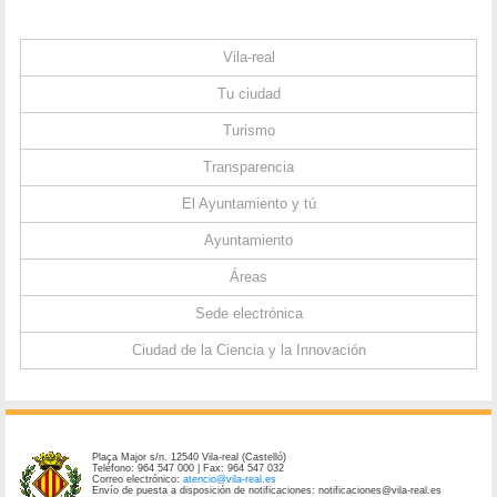
Vila-real
Tu ciudad
Turismo
Transparencia
El Ayuntamiento y tú
Ayuntamiento
Áreas
Sede electrónica
Ciudad de la Ciencia y la Innovación
Plaça Major s/n. 12540 Vila-real (Castelló)
Teléfono: 964 547 000 | Fax: 964 547 032
Correo electrónico:
atencio@vila-real.es
Envío de puesta a disposición de notificaciones: notificaciones@vila-real.es