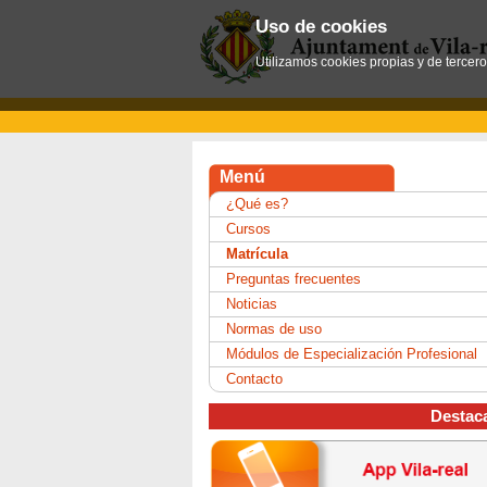
Uso de cookies
Utilizamos cookies propias y de tercer
Menú
¿Qué es?
Cursos
Matrícula
Preguntas frecuentes
Noticias
Normas de uso
Módulos de Especialización Profesional
Contacto
Destac