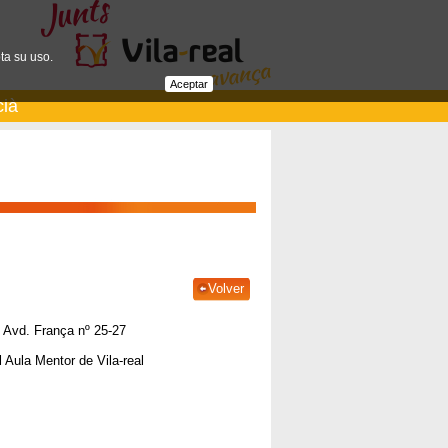
ta su uso.
Aceptar
cià
Volver
, Avd. França nº 25-27
l Aula Mentor de Vila-real