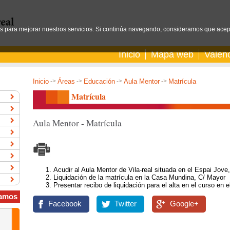
os para mejorar nuestros servicios. Si continúa navegando, consideramos que acep
Inicio
Mapa web
Valen
Inicio
->
Áreas
->
Educación
->
Aula Mentor
->
Matrícula
Matrícula
Aula Mentor - Matrícula
Acudir al Aula Mentor de Vila-real situada en el Espai Jove
Liquidación de la matrícula en la Casa Mundina, C/ Mayor
Presentar recibo de liquidación para el alta en el curso en e
amos
Facebook
Twitter
Google+