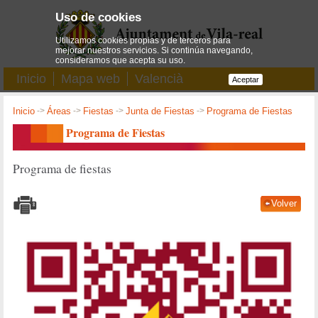
Uso de cookies
Utilizamos cookies propias y de terceros para
mejorar nuestros servicios. Si continúa navegando,
consideramos que acepta su uso.
Inicio
Mapa web
Valencià
Aceptar
Inicio
->
Áreas
->
Fiestas
->
Junta de Fiestas
->
Programa de Fiestas
Programa de Fiestas
Programa de fiestas
Volver