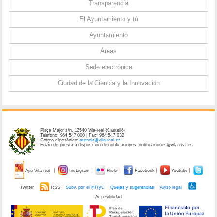
Transparencia
El Ayuntamiento y tú
Ayuntamiento
Áreas
Sede electrónica
Ciudad de la Ciencia y la Innovación
Plaça Major s/n. 12540 Vila-real (Castelló)
Teléfono: 964 547 000 | Fax: 964 547 032
Correo electrónico:
atencio@vila-real.es
Envío de puesta a disposición de notificaciones: notificaciones@vila-real.es
App Vila-real
Instagram
Flickr
Facebook
Youtube
Twitter
RSS
Subv. por el MITyC
Quejas y sugerencias
Aviso legal
Accesibilidad