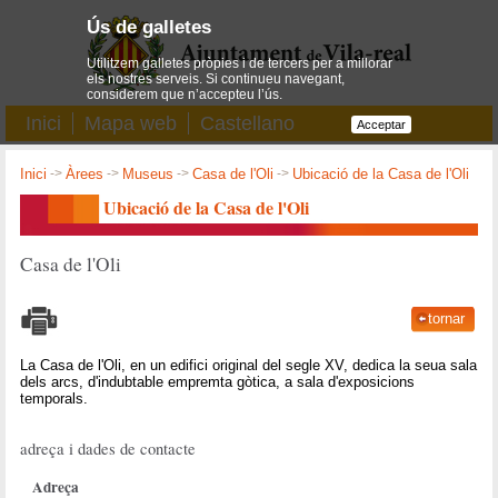
Ús de galletes
Utilitzem galletes pròpies i de tercers per a millorar
els nostres serveis. Si continueu navegant,
considerem que n’accepteu l’ús.
Inici
Mapa web
Castellano
Acceptar
Inici
->
Àrees
->
Museus
->
Casa de l'Oli
->
Ubicació de la Casa de l'Oli
Ubicació de la Casa de l'Oli
Casa de l'Oli
tornar
La Casa de l'Oli, en un edifici original del segle XV, dedica la seua sala
dels arcs, d'indubtable empremta gòtica, a sala d'exposicions
temporals.
adreça i dades de contacte
Adreça