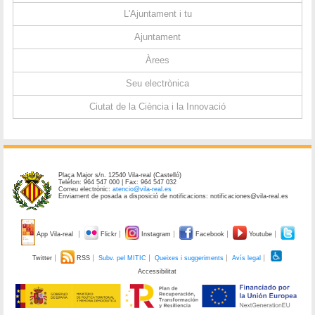
L'Ajuntament i tu
Ajuntament
Àrees
Seu electrònica
Ciutat de la Ciència i la Innovació
Plaça Major s/n. 12540 Vila-real (Castelló)
Telèfon: 964 547 000 | Fax: 964 547 032
Correu electrònic:
atencio@vila-real.es
Enviament de posada a disposició de notificacions: notificaciones@vila-real.es
App Vila-real
Flickr
Instagram
Facebook
Youtube
Twitter
RSS
Subv. pel MITIC
Queixes i suggeriments
Avís legal
Accessibilitat