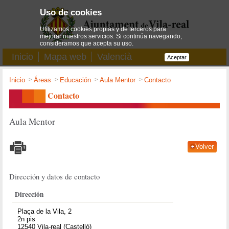
Uso de cookies
Utilizamos cookies propias y de terceros para
mejorar nuestros servicios. Si continúa navegando,
consideramos que acepta su uso.
Inicio
Mapa web
Valencià
Aceptar
Inicio
->
Áreas
->
Educación
->
Aula Mentor
->
Contacto
Contacto
Aula Mentor
Volver
Dirección y datos de contacto
Dirección
Plaça de la Vila, 2
2n pis
12540 Vila-real (Castelló)