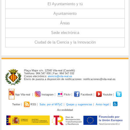
El Ayuntamiento y tú
Ayuntamiento
Áreas
Sede electrónica
Ciudad de la Ciencia y la Innovación
Plaça Major s/n. 12540 Vila-real (Castelló)
Teléfono: 964 547 000 | Fax: 964 547 032
Correo electrónico:
atencio@vila-real.es
Envío de puesta a disposición de notificaciones: notificaciones@vila-real.es
App Vila-real
Instagram
Flickr
Facebook
Youtube
Twitter
RSS
Subv. por el MITyC
Quejas y sugerencias
Aviso legal
Accesibilidad