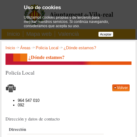
Uso de cookies
Utilizamos cookies propias y de terceros para
mejorar nuestros servicios. Si continúa navegando,
consideramos que acepta su uso.
Inicio
Mapa web
Valencià
Aceptar
Inicio
->
Áreas
->
Policia Local
->
¿Dónde estamos?
¿Dónde estamos?
Policía Local
Volver
964 547 010
092
Dirección y datos de contacto
Dirección