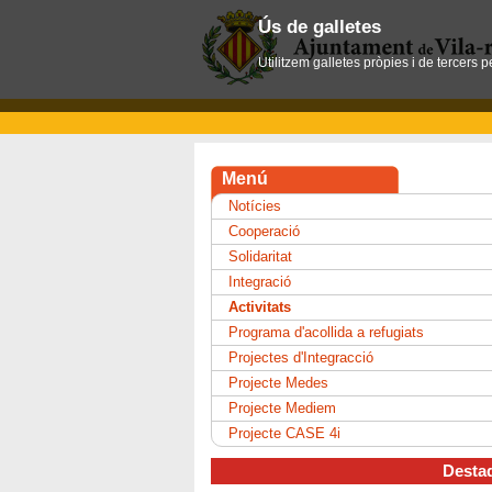
Ús de galletes
Utilitzem galletes pròpies i de tercers 
Menú
Notícies
Cooperació
Solidaritat
Integració
Activitats
Programa d'acollida a refugiats
Projectes d'Integracció
Projecte Medes
Projecte Mediem
Projecte CASE 4i
Desta