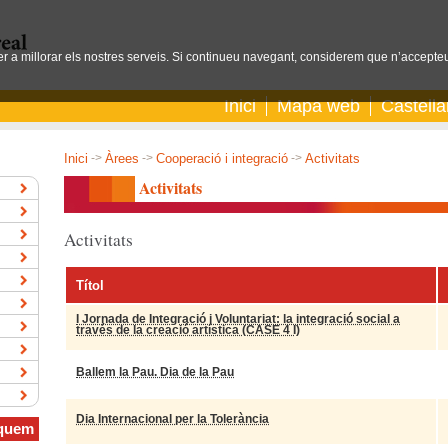
per a millorar els nostres serveis. Si continueu navegant, considerem que n’accepteu
Inici
Mapa web
Castell
Inici
->
Àrees
->
Cooperació i integració
->
Activitats
Activitats
Activitats
Títol
I Jornada de Integració i Voluntariat: la integració social a
través de la creació artística (CASE 4 I)
Ballem la Pau. Dia de la Pau
Dia Internacional per la Tolerància
quem