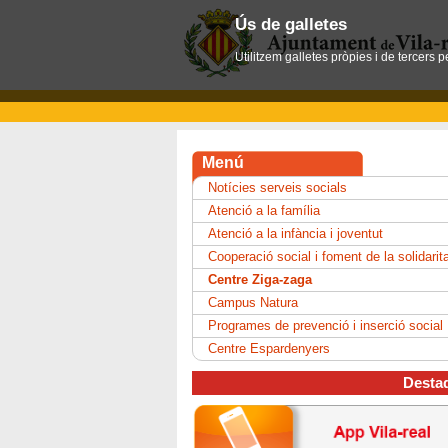
Ús de galletes
Utilitzem galletes pròpies i de tercers 
Menú
Notícies serveis socials
Atenció a la família
Atenció a la infància i joventut
Cooperació social i foment de la solidarit
Centre Ziga-zaga
Campus Natura
Programes de prevenció i inserció social
Centre Espardenyers
Desta