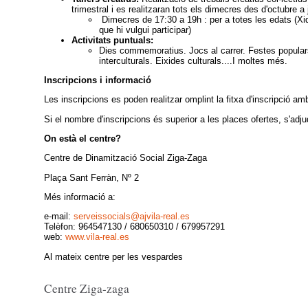
trimestral i es realitzaran tots els dimecres des d'octubre a
Dimecres de 17:30 a 19h : per a totes les edats (Xi
que hi vulgui participar)
Activitats puntuals:
Dies commemoratius. Jocs al carrer. Festes populars
interculturals. Eixides culturals....I moltes més.
Inscripcions i informació
Les inscripcions es poden realitzar omplint la fitxa d'inscripció a
Si el nombre d'inscripcions és superior a les places ofertes, s'adju
On està el centre?
Centre de Dinamització Social Ziga-Zaga
Plaça Sant Ferràn, Nº 2
Més informació a:
e-mail:
serveissocials@ajvila-real.es
Telèfon: 964547130 / 680650310 / 679957291
web:
www.vila-real.es
Al mateix centre per les vespardes
Centre Ziga-zaga