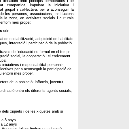
l i treballant amb principis democràtics i de
itat compartida, impulsar la iniciativa i
tat grupal i col·lectiva, per a aconseguir la
 de les persones, associacions, institucions
e la zona, en activitats socials i culturals
 entorn més proper.
us
són:
i de sociabilització, adquisició de habilitats
ues, integració i participació de la població
traves de l'educació no formal en el temps
tegració social, la cooperació i el creixement
upal.
iniciatives i responsabilitat personals,
·lectives per a aconseguir la participació de
eu entorn més proper.
tors de la població: infància, joventut,
dinació entre els diferents agents socials,
ó dels xiquets i de les xiquetes amb si
5 a 8 anys
9 a 12 anys
s. Aquestos tallers tindran una duració