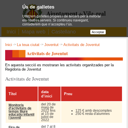
Ús de galletes
Utilitzem galletes pròpies i de tercers per a millorar
els nostres serveis. Si continueu navegant,
considerem que n’accepteu l’ús.
Inici
Mapa web
Castellano
Acceptar
Inici
->
La teua ciutat
->
Joventut
->
Activitats de Joventut
Activitats de Joventut
En aquesta secció es mostraran les activitats organitzades per la
Regidoria de Joventut
Activitats de Joventut
data
Títol
Preu
d’inici
del 20 de
Monitor/a
maig de
d'activitats de
2022 fins
125 € amb descomptes
temps lliure
al 15 de
250 € resta d'alumnes
educatiu infantil
juliol de
i juvenil
2022
del 7 al 8
Fira de