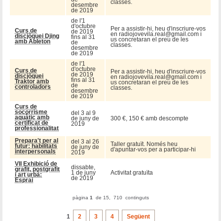
classes.
desembre
de 2019
de l'1
d'octubre
Per a assistir-hi, heu d'inscriure-vos
Curs de
de 2019
en radiojovevila.real@gmail.com i
discjòquei Djing
fins al 31
us concretaran el preu de les
amb Ableton
de
classes.
desembre
de 2019
de l'1
d'octubre
Curs de
Per a assistir-hi, heu d'inscriure-vos
de 2019
discjòquei
en radiojovevila.real@gmail.com i
fins al 31
Traktor amb
us concretaran el preu de les
de
controladors
classes.
desembre
de 2019
Curs de
socorrisme
del 3 al 9
aquàtic amb
de juny de
300 €, 150 € amb descompte
certificat de
2019
professionalitat
Prepara't per al
del 3 al 26
Taller gratuït. Només heu
futur: habilitats
de juny de
d'apuntar-vos per a participar-hi
interpersonals
2019
VII Exhibició de
dissabte,
grafit, postgrafit
1 de juny
Activitat gratuïta
i art urbà:
de 2019
Esprai
pàgina
1
de 15, 710 continguts
1
2
3
4
Següent