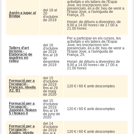
activitats o els tallers de l'Espai
Jove, les inscripcions són
presencials, és a dir, heu de venir a
del 18 al
l'Espai Jove, a l'avinguda de
Aprén a jugar al
20
França, 25.
Bridge
d'octubre
de 2019
Horari: de dilluns a divendres, de
9.00 a 14.00 hores i de 17.00 a
21.00 hores.
Per a participar en els cursos, les
activitats o els tallers de l'Espai
Jove, les inscripcions són
del 16
Tallers d'art
presencials, és a dir, heu de venir a
d'octubre
inclusiu -
l'Espai Jove, a l'avinguda de
de 2019
Elaboració de
França, 25.
fins al 18
quadres en
de
relleu
desembre
Horari: de dilluns a divendres de
de 2019
9.00 a 14.00 hores i de 17.00 a
21.00 hores
del 15
Formació per a
d'octubre
l'ocupació -
de 2019
120 € / 60 € amb descomptes
Francés, nivells
fins al 29
A2, B1
de maig
de 2020
del 15
Formació per a
d'octubre
l'ocupació -
de 2019
120 € / 60 € amb descomptes
Japonés, Noken
fins al 19
5 i Noken 4
de juny de
2020
del 14
Formació per a
d'octubre
l'ocupació -
de 2019
120 € / 60 € amb descomptes
Anglés, nivells
fins al 4