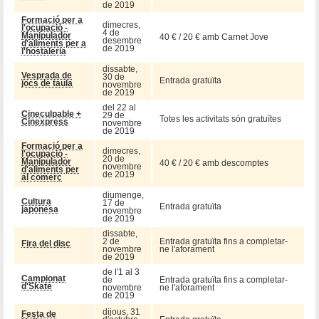
de 2019
Formació per a
dimecres,
l'ocupació -
4 de
Manipulador
40 € / 20 € amb Carnet Jove
desembre
d'aliments per a
de 2019
l'hostaleria
dissabte,
Vesprada de
30 de
Entrada gratuïta
jocs de taula
novembre
de 2019
del 22 al
Cineculpable +
29 de
Totes les activitats són gratuïtes
Cinexpress
novembre
de 2019
Formació per a
dimecres,
l'ocupació -
20 de
Manipulador
40 € / 20 € amb descomptes
novembre
d'aliments per
de 2019
al comerç
diumenge,
Cultura
17 de
Entrada gratuïta
japonesa
novembre
de 2019
dissabte,
2 de
Entrada gratuïta fins a completar-
Fira del disc
novembre
ne l'aforament
de 2019
de l'1 al 3
Campionat
de
Entrada gratuïta fins a completar-
d'Skate
novembre
ne l'aforament
de 2019
dijous, 31
Festa de