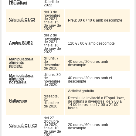
d'abril de
l'Estudiant
2022
del 3 de
novembre
de 2021
Valencià C1/C2
Preu: 80 € / 40 € amb descompte
fins al 15
de juny de
2022
del 2 de
novembre
de 2021
Anglés B1/B2
120 € / 60 € amb descompte
fins al 16
de juny de
2022
dilluns, 7
Manipulador/a
de
40 euros / 20 euros amb
aliments
desembre
descompte
comerç
de 2020
dilluns, 30
Manipulador/a
de
40 euros / 20 euros amb el
aliments
novembre
descompte
hostaleria
de 2020
Activitat gratuïta
dissabte,
Recolliu la invitació a l'Espai Jove,
31
Halloween
de dilluns a divendres, de 9.00 a
d'octubre
14.00 hores i de 17.00 a 21.00
de 2020
hores
del 27
d'octubre
de 2020
20 euros / 60 euros amb
Valencià C1 i C2
fins al 10
descompte
de juny de
2021