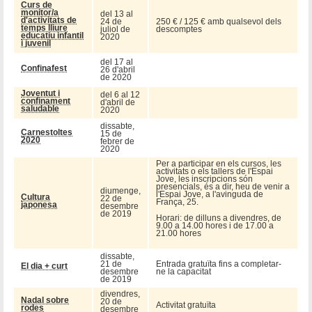
Curs de
monitor/a
del 13 al
d'activitats de
24 de
250 € / 125 € amb qualsevol dels
temps lliure
juliol de
descomptes
educatiu infantil
2020
i juvenil
del 17 al
Confinafest
26 d'abril
de 2020
Joventut i
del 6 al 12
confinament
d'abril de
saludable
2020
dissabte,
Carnestoltes
15 de
2020
febrer de
2020
Per a participar en els cursos, les
activitats o els tallers de l'Espai
Jove, les inscripcions són
presencials, és a dir, heu de venir a
diumenge,
l'Espai Jove, a l'avinguda de
Cultura
22 de
França, 25.
japonesa
desembre
de 2019
Horari: de dilluns a divendres, de
9.00 a 14.00 hores i de 17.00 a
21.00 hores
dissabte,
21 de
Entrada gratuïta fins a completar-
El dia + curt
desembre
ne la capacitat
de 2019
divendres,
Nadal sobre
20 de
Activitat gratuïta
rodes
desembre