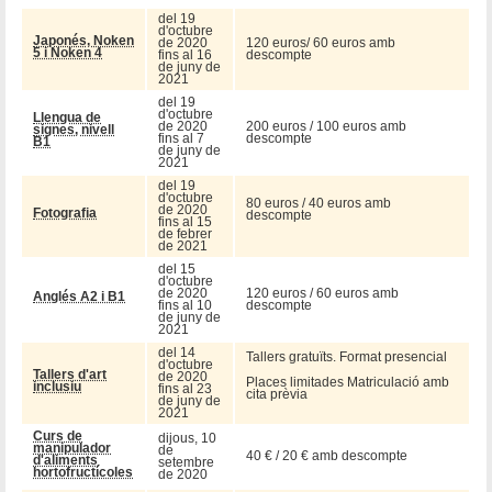
del 19
d'octubre
Japonés, Noken
de 2020
120 euros/ 60 euros amb
5 i Noken 4
fins al 16
descompte
de juny de
2021
del 19
d'octubre
Llengua de
de 2020
200 euros / 100 euros amb
signes, nivell
fins al 7
descompte
B1
de juny de
2021
del 19
d'octubre
80 euros / 40 euros amb
de 2020
Fotografia
descompte
fins al 15
de febrer
de 2021
del 15
d'octubre
de 2020
120 euros / 60 euros amb
Anglés A2 i B1
fins al 10
descompte
de juny de
2021
del 14
Tallers gratuïts. Format presencial
d'octubre
Tallers d'art
de 2020
Places limitades Matriculació amb
inclusiu
fins al 23
cita prèvia
de juny de
2021
Curs de
dijous, 10
manipulador
de
40 € / 20 € amb descompte
d'aliments
setembre
hortofructícoles
de 2020