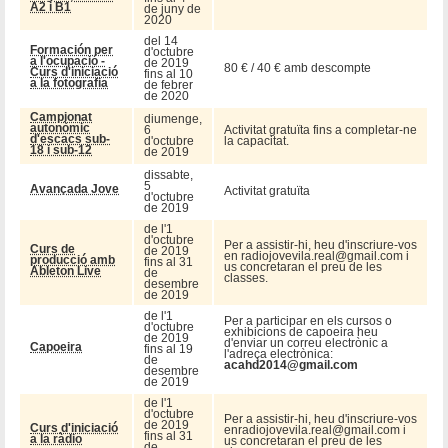
A2 i B1
de juny de
2020
del 14
Formación per
d'octubre
a l'ocupació -
de 2019
80 € / 40 € amb descompte
Curs d'iniciació
fins al 10
a la fotografia
de febrer
de 2020
Campionat
diumenge,
autonòmic
6
Activitat gratuïta fins a completar-ne
d'escacs sub-
d'octubre
la capacitat.
18 i sub-12
de 2019
dissabte,
5
Avançada Jove
Activitat gratuïta
d'octubre
de 2019
de l'1
d'octubre
Per a assistir-hi, heu d'inscriure-vos
Curs de
de 2019
en radiojovevila.real@gmail.com i
producció amb
fins al 31
us concretaran el preu de les
Ableton Live
de
classes.
desembre
de 2019
de l'1
Per a participar en els cursos o
d'octubre
exhibicions de capoeira heu
de 2019
d'enviar un correu electrònic a
Capoeira
fins al 19
l'adreça electrònica:
de
acahd2014@gmail.com
desembre
de 2019
de l'1
d'octubre
Per a assistir-hi, heu d'inscriure-vos
de 2019
Curs d'iniciació
enradiojovevila.real@gmail.com i
fins al 31
a la ràdio
us concretaran el preu de les
de