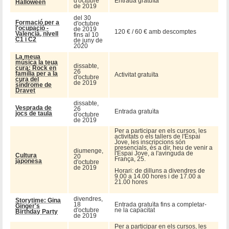
d'octubre
Entrada gratuïta
Halloween
de 2019
del 30
Formació per a
d'octubre
l'ocupació -
de 2019
120 € / 60 € amb descomptes
Valencià, nivell
fins al 10
C1 i C2
de juny de
2020
La meua
música la teua
dissabte,
cura: Rock en
26
família per a la
Activitat gratuïta
d'octubre
cura del
de 2019
síndrome de
Dravet
dissabte,
Vesprada de
26
Entrada gratuïta
jocs de taula
d'octubre
de 2019
Per a participar en els cursos, les
activitats o els tallers de l'Espai
Jove, les inscripcions són
presencials, és a dir, heu de venir a
diumenge,
l'Espai Jove, a l'avinguda de
Cultura
20
França, 25.
japonesa
d'octubre
de 2019
Horari: de dilluns a divendres de
9.00 a 14.00 hores i de 17.00 a
21.00 hores
divendres,
Storytime: Gina
18
Entrada gratuïta fins a completar-
Ginger's
d'octubre
ne la capacitat
Birthday Party
de 2019
Per a participar en els cursos, les