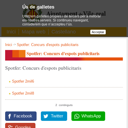
Ús de galletes
Utilitzem galletes pròpies i de tercers per a millorar
els nostres serveis. Si continueu navegant,
considerem que n’accepteu l’ús.
Inici
Mapa web
Castellano
Acceptar
Inici
->
Spotfer: Concurs d'espots publicitaris
Spotfer: Concurs d'espots publicitaris
Spotfer: Concurs d'espots publicitaris
Spotfer 2mil6
Spotfer 2mil8
2 continguts
Facebook
Twitter
WhatsApp
Google+