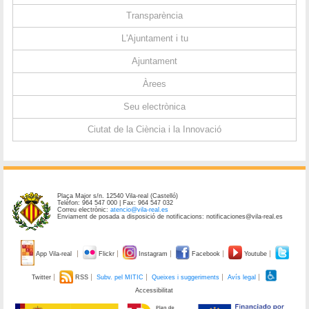
Transparència
L'Ajuntament i tu
Ajuntament
Àrees
Seu electrònica
Ciutat de la Ciència i la Innovació
Plaça Major s/n. 12540 Vila-real (Castelló)
Telèfon: 964 547 000 | Fax: 964 547 032
Correu electrònic:
atencio@vila-real.es
Enviament de posada a disposició de notificacions: notificaciones@vila-real.es
App Vila-real
Flickr
Instagram
Facebook
Youtube
Twitter
RSS
Subv. pel MITIC
Queixes i suggeriments
Avís legal
Accessibilitat