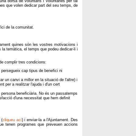
una borsa de voluntaris i voluntàries per tal
ones que volen dedicar part del seu temps, de
ici de la comunitat.
dament quines són les vostres motivacions i
s la temàtica, el temps que podeu dedicar-li i
de complir tres condicions:
 persegueix cap tipus de benefici ni
 un canvi a millor en la situació de l'altre) i
t per a realitzar l'ajuda i d'un cert
 la persona beneficiària. No és un passatemps
sfacció d'una necessitat que hem definit
 (
cliqueu ací
) i enviar-la a l'Ajuntament. Des
 que tenen programes que preveuen accions