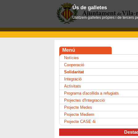
Ús de galletes
Utilitzem galletes pròpies i de tercers 
Menú
Notícies
Cooperació
Solidaritat
Integració
Activitats
Programa d'acollida a refugiats
Projectes d'Integracció
Projecte Medes
Projecte Mediem
Projecte CASE 4i
Desta