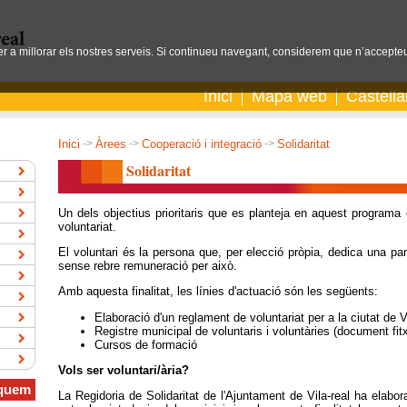
per a millorar els nostres serveis. Si continueu navegant, considerem que n’accepteu
Inici
Mapa web
Castell
Inici
->
Àrees
->
Cooperació i integració
->
Solidaritat
Solidaritat
Un dels objectius prioritaris que es planteja en aquest programa é
voluntariat.
El voluntari és la persona que, per elecció pròpia, dedica una part
sense rebre remuneració per això.
Amb aquesta finalitat, les línies d'actuació són les següents:
Elaboració d'un reglament de voluntariat per a la ciutat de V
Registre municipal de voluntaris i voluntàries (document fit
Cursos de formació
Vols ser voluntari/ària?
quem
La Regidoria de Solidaritat de l'Ajuntament de Vila-real ha elabor