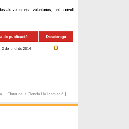
es als voluntaris i voluntàries, tant a nivell
.
ta de publicació
Descàrrega
, 3 de juliol de 2014
ca
Ciutat de la Ciència i la Innovació