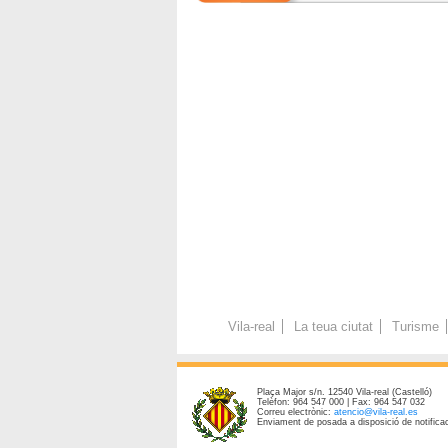
Vila-real
La teua ciutat
Turisme
Plaça Major s/n. 12540 Vila-real (Castelló)
Telèfon: 964 547 000 | Fax: 964 547 032
Correu electrònic:
atencio@vila-real.es
Enviament de posada a disposició de notificac