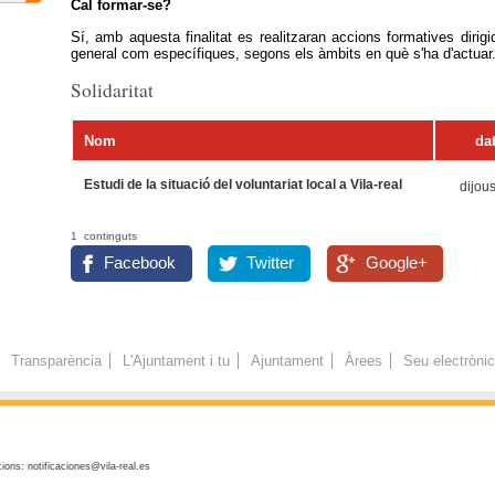
Cal formar-se?
Sí, amb aquesta finalitat es realitzaran accions formatives dirigid
general com específiques, segons els àmbits en què s'ha d'actuar
Solidaritat
Nom
da
Estudi de la situació del voluntariat local a Vila-real
dijous
1 continguts
Facebook
Twitter
Google+
Transparència
L'Ajuntament i tu
Ajuntament
Àrees
Seu electròni
ions: notificaciones@vila-real.es