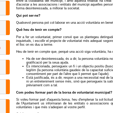
entre la ciutadania del municipi, i amb aquesta finalitat ha creat 
d'acostar a les associacions i entitats del municipi aquelles pers
forma desinteressada, a millorar la societat.
Qui pot ser-ne?
Qualsevol persona pot col·laborar en una acció voluntària en benef
Què heu de tenir en compte?
Per a fer un voluntariat, primer convé que us plantegeu detingu
inquietuds, i escollir el projecte de voluntariat més adequat segon
el lloc on es duu a terme.
Heu de tenir en compte que, perquè una acció siga voluntària, ha 
Ha de ser desinteressada, és a dir, la persona voluntària no
gratificació per la seua ajuda.
És intencionada, persegueix un fi i un objectiu positiu (buscar
legítim (la persona voluntària gaudeix de la capacitat suficien
consentiment per part de l'altre que li permet que l'ajude).
Està justificada, és a dir, respon a una necessitat real de
ni un entreteniment sense més, sinó que persegueix la sati
prèviament com a tal.
Com podeu formar part de la borsa de voluntariat municipal?
Si voleu formar part d'aquesta borsa, heu d'emplenar la sol·licitud
de l'Ajuntament us informaran de les entitats o associacions
voluntàries i que més s'adeqüen al vostre perfil.