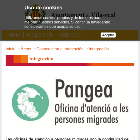
Uso de cookies
Utilizamos cookies propias y de terceros para
mejorar nuestros servicios. Si continúa navegando,
consideramos que acepta su uso.
Inicio
Mapa web
Valencià
Aceptar
Inicio
->
Áreas
->
Cooperación e integración
->
Integración
Integración
Las oficinas de atención a personas migradas son la continuidad de