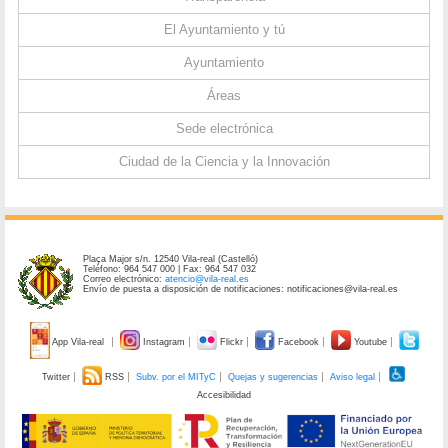
El Ayuntamiento y tú
Ayuntamiento
Áreas
Sede electrónica
Ciudad de la Ciencia y la Innovación
Plaça Major s/n. 12540 Vila-real (Castelló)
Teléfono: 964 547 000 | Fax: 964 547 032
Correo electrónico:
atencio@vila-real.es
Envío de puesta a disposición de notificaciones: notificaciones@vila-real.es
App Vila-real
Instagram
Flickr
Facebook
Youtube
Twitter
RSS
Subv. por el MITyC
Quejas y sugerencias
Aviso legal
Accesibilidad