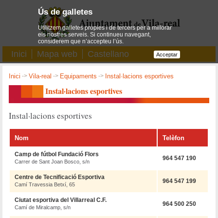
Ús de galletes
Utilitzem galletes pròpies i de tercers per a millorar
els nostres serveis. Si continueu navegant,
considerem que n’accepteu l’ús.
Inici
Mapa web
Castellano
Acceptar
Inici
->
Vila-real
->
Equipaments
->
Instal·lacions esportives
Instal·lacions esportives
Instal·lacions esportives
Nom
Telèfon
Camp de fútbol Fundació Flors
964 547 190
Carrer de Sant Joan Bosco, s/n
Centre de Tecnificació Esportiva
964 547 199
Camí Travessia Betxí, 65
Ciutat esportiva del Villarreal C.F.
964 500 250
Camí de Miralcamp, s/n