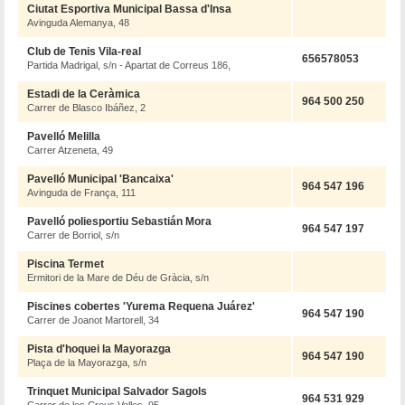
Ciutat Esportiva Municipal Bassa d'Insa
Avinguda Alemanya, 48
Club de Tenis Vila-real
656578053
Partida Madrigal, s/n - Apartat de Correus 186,
Estadi de la Ceràmica
964 500 250
Carrer de Blasco Ibáñez, 2
Pavelló Melilla
Carrer Atzeneta, 49
Pavelló Municipal 'Bancaixa'
964 547 196
Avinguda de França, 111
Pavelló poliesportiu Sebastián Mora
964 547 197
Carrer de Borriol, s/n
Piscina Termet
Ermitori de la Mare de Déu de Gràcia, s/n
Piscines cobertes 'Yurema Requena Juárez'
964 547 190
Carrer de Joanot Martorell, 34
Pista d'hoquei la Mayorazga
964 547 190
Plaça de la Mayorazga, s/n
Trinquet Municipal Salvador Sagols
964 531 929