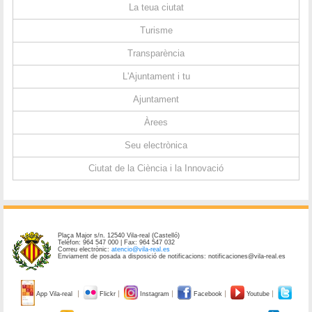
La teua ciutat
Turisme
Transparència
L'Ajuntament i tu
Ajuntament
Àrees
Seu electrònica
Ciutat de la Ciència i la Innovació
Plaça Major s/n. 12540 Vila-real (Castelló)
Telèfon: 964 547 000 | Fax: 964 547 032
Correu electrònic:
atencio@vila-real.es
Enviament de posada a disposició de notificacions: notificaciones@vila-real.es
App Vila-real
Flickr
Instagram
Facebook
Youtube