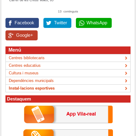
Carrer de les Creus Velles, 95
13 continguts
Facebook
Twitter
WhatsApp
Google+
Menú
Centres bibliotecaris
Centres educatius
Cultura i museus
Dependències municipals
Instal·lacions esportives
Destaquem