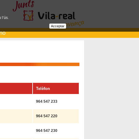
 l’ús.
Acceptar
ano
Telèfon
964 547 233
964 547 220
964 547 230