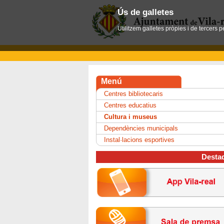
Ús de galletes
Utilitzem galletes pròpies i de tercers 
Menú
Centres bibliotecaris
Centres educatius
Cultura i museus
Dependències municipals
Instal·lacions esportives
Desta