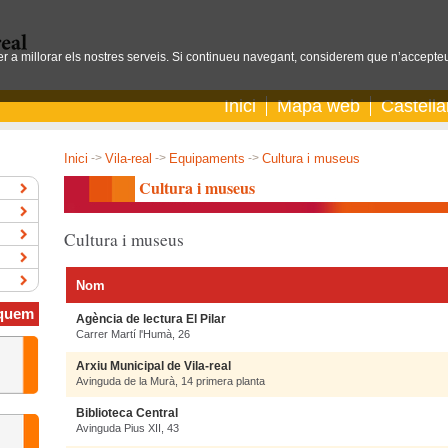
per a millorar els nostres serveis. Si continueu navegant, considerem que n’accepteu
Inici
Mapa web
Castell
Inici
->
Vila-real
->
Equipaments
->
Cultura i museus
Cultura i museus
Cultura i museus
Nom
quem
Agència de lectura El Pilar
Carrer Martí l'Humà, 26
Arxiu Municipal de Vila-real
Avinguda de la Murà, 14 primera planta
Biblioteca Central
Avinguda Pius XII, 43