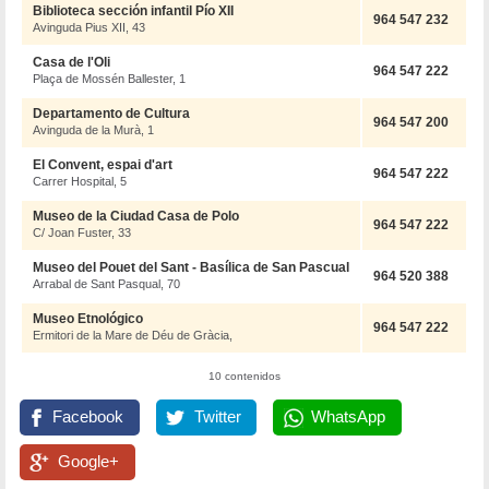
Biblioteca sección infantil Pío XII
964 547 232
Avinguda Pius XII, 43
Casa de l'Oli
964 547 222
Plaça de Mossén Ballester, 1
Departamento de Cultura
964 547 200
Avinguda de la Murà, 1
El Convent, espai d'art
964 547 222
Carrer Hospital, 5
Museo de la Ciudad Casa de Polo
964 547 222
C/ Joan Fuster, 33
Museo del Pouet del Sant - Basílica de San Pascual
964 520 388
Arrabal de Sant Pasqual, 70
Museo Etnológico
964 547 222
Ermitori de la Mare de Déu de Gràcia,
10 contenidos
Facebook
Twitter
WhatsApp
Google+