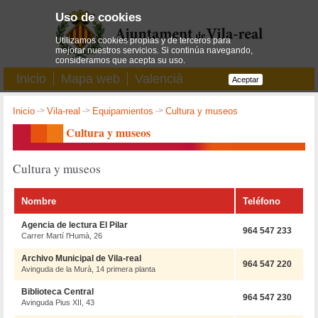
Uso de cookies
Utilizamos cookies propias y de terceros para
mejorar nuestros servicios. Si continúa navegando,
consideramos que acepta su uso.
Inicio
Mapa web
Valencià
Aceptar
Inicio
->
Vila-real
->
Equipamientos
->
Cultura y museos
Cultura y museos
Cultura y museos
Nombre
Teléfono
Agencia de lectura El Pilar
964 547 233
Carrer Martí l'Humà, 26
Archivo Municipal de Vila-real
964 547 220
Avinguda de la Murà, 14 primera planta
Biblioteca Central
964 547 230
Avinguda Pius XII, 43