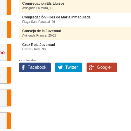
Congregación Els Lluïsos
Avinguda La Murà, 12
Congregación Filles de Maria Inmaculada
Plaça Sant Pasqual, 46
Consejo de la Juventud
Avinguda França, 25-27
Cruz Roja Juventud
Carrer Onda, 90
7 contenidos
Facebook
Twitter
Google+