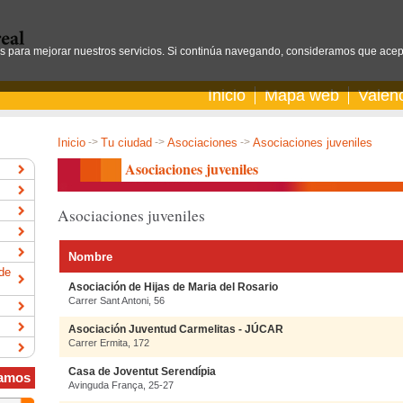
os para mejorar nuestros servicios. Si continúa navegando, consideramos que acep
Inicio
Mapa web
Valen
Inicio
->
Tu ciudad
->
Asociaciones
->
Asociaciones juveniles
Asociaciones juveniles
Asociaciones juveniles
Nombre
de
Asociación de Hijas de Maria del Rosario
Carrer Sant Antoni, 56
Asociación Juventud Carmelitas - JÚCAR
Carrer Ermita, 172
Casa de Joventut Serendípia
amos
Avinguda França, 25-27