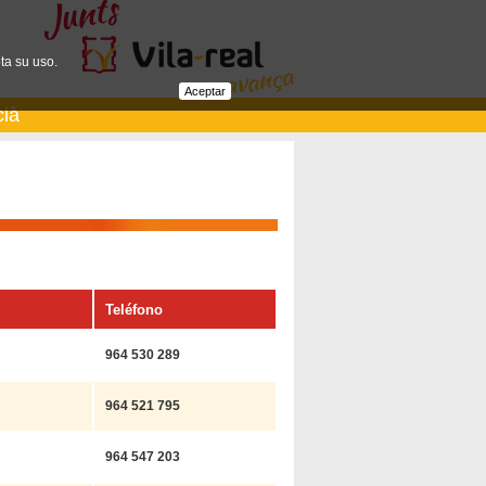
ta su uso.
Aceptar
cià
Teléfono
964 530 289
964 521 795
964 547 203