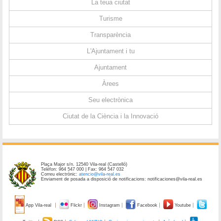
La teua ciutat
Turisme
Transparència
L'Ajuntament i tu
Ajuntament
Àrees
Seu electrònica
Ciutat de la Ciència i la Innovació
Plaça Major s/n. 12540 Vila-real (Castelló)
Telèfon: 964 547 000 | Fax: 964 547 032
Correu electrònic:
atencio@vila-real.es
Enviament de posada a disposició de notificacions: notificaciones@vila-real.es
App Vila-real
Flickr
Instagram
Facebook
Youtube