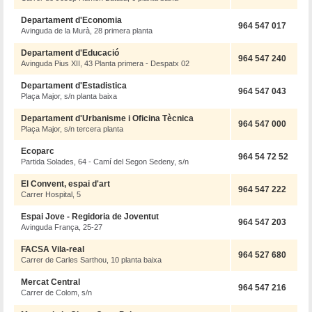
Departament d'Economia
964 547 017
Avinguda de la Murà, 28 primera planta
Departament d'Educació
964 547 240
Avinguda Pius XII, 43 Planta primera - Despatx 02
Departament d'Estadistica
964 547 043
Plaça Major, s/n planta baixa
Departament d'Urbanisme i Oficina Tècnica
964 547 000
Plaça Major, s/n tercera planta
Ecoparc
964 54 72 52
Partida Solades, 64 - Camí del Segon Sedeny, s/n
El Convent, espai d'art
964 547 222
Carrer Hospital, 5
Espai Jove - Regidoria de Joventut
964 547 203
Avinguda França, 25-27
FACSA Vila-real
964 527 680
Carrer de Carles Sarthou, 10 planta baixa
Mercat Central
964 547 216
Carrer de Colom, s/n