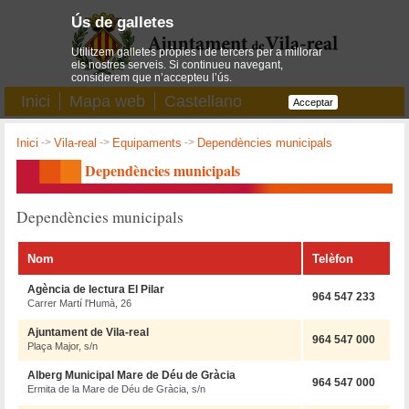
Ús de galletes
Utilitzem galletes pròpies i de tercers per a millorar
els nostres serveis. Si continueu navegant,
considerem que n’accepteu l’ús.
Inici
Mapa web
Castellano
Acceptar
Inici
->
Vila-real
->
Equipaments
->
Dependències municipals
Dependències municipals
Dependències municipals
Nom
Telèfon
Agència de lectura El Pilar
964 547 233
Carrer Martí l'Humà, 26
Ajuntament de Vila-real
964 547 000
Plaça Major, s/n
Alberg Municipal Mare de Déu de Gràcia
964 547 000
Ermita de la Mare de Déu de Gràcia, s/n