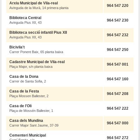
Arxiu Municipal de Vila-real
964 547 220
Avinguda de la Murà, 14 primera planta
Biblioteca Central
964 547 230
Avinguda Pius XII, 43
Biblioteca secció infantil Pius XII
964 547 232
Avinguda Pius XII, 43
Bicivila't
964 547 250
Carrer Ponent Baix, 65 planta baixa
Cadastre Municipal de Vila-real
964 547 001
Plaça Major, s/n planta baixa
Casa de la Dona
964 547 160
Carrer de Santa Sofia, 2
Casa de la Festa
964 547 208
Plaça Mossen Ballester, 2
Casa de l'Oli
964 547 222
Plaça de Mossén Ballester, 1
Casa dels Mundina
964 547 000
Carrer Major Sant Jaume, 37-39
Cementeri Municipal
964 547 272