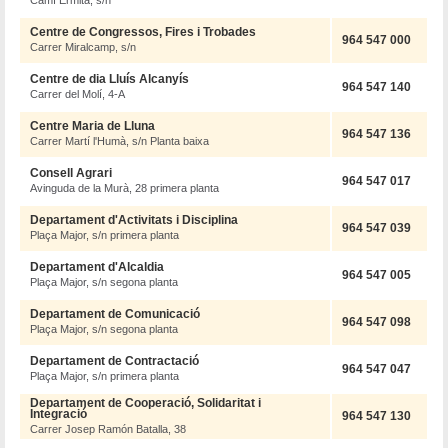
Camí Ermita, s/n
Centre de Congressos, Fires i Trobades
964 547 000
Carrer Miralcamp, s/n
Centre de dia Lluís Alcanyís
964 547 140
Carrer del Molí, 4-A
Centre Maria de Lluna
964 547 136
Carrer Martí l'Humà, s/n Planta baixa
Consell Agrari
964 547 017
Avinguda de la Murà, 28 primera planta
Departament d'Activitats i Disciplina
964 547 039
Plaça Major, s/n primera planta
Departament d'Alcaldia
964 547 005
Plaça Major, s/n segona planta
Departament de Comunicació
964 547 098
Plaça Major, s/n segona planta
Departament de Contractació
964 547 047
Plaça Major, s/n primera planta
Departament de Cooperació, Solidaritat i
Integració
964 547 130
Carrer Josep Ramón Batalla, 38