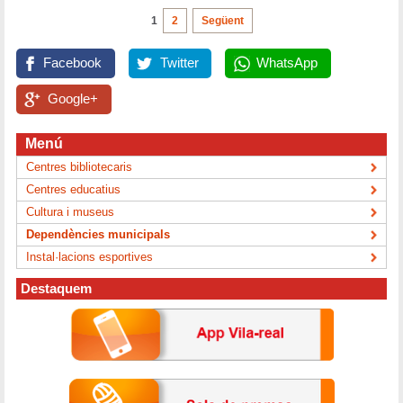
1
2
Següent
Facebook
Twitter
WhatsApp
Google+
Menú
Centres bibliotecaris
Centres educatius
Cultura i museus
Dependències municipals
Instal·lacions esportives
Destaquem