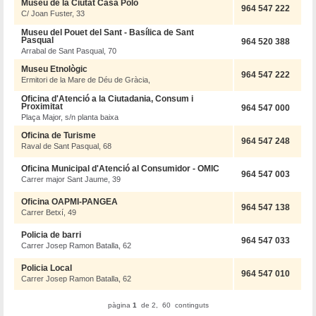
Museu de la Ciutat Casa Polo
964 547 222
C/ Joan Fuster, 33
Museu del Pouet del Sant - Basílica de Sant
Pasqual
964 520 388
Arrabal de Sant Pasqual, 70
Museu Etnològic
964 547 222
Ermitori de la Mare de Déu de Gràcia,
Oficina d'Atenció a la Ciutadania, Consum i
Proximitat
964 547 000
Plaça Major, s/n planta baixa
Oficina de Turisme
964 547 248
Raval de Sant Pasqual, 68
Oficina Municipal d'Atenció al Consumidor - OMIC
964 547 003
Carrer major Sant Jaume, 39
Oficina OAPMI-PANGEA
964 547 138
Carrer Betxí, 49
Policia de barri
964 547 033
Carrer Josep Ramon Batalla, 62
Policia Local
964 547 010
Carrer Josep Ramon Batalla, 62
pàgina
1
de 2, 60 continguts