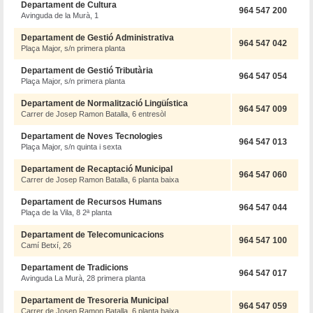
Departament de Cultura
964 547 200
Avinguda de la Murà, 1
Departament de Gestió Administrativa
964 547 042
Plaça Major, s/n primera planta
Departament de Gestió Tributària
964 547 054
Plaça Major, s/n primera planta
Departament de Normalització Lingüística
964 547 009
Carrer de Josep Ramon Batalla, 6 entresòl
Departament de Noves Tecnologies
964 547 013
Plaça Major, s/n quinta i sexta
Departament de Recaptació Municipal
964 547 060
Carrer de Josep Ramon Batalla, 6 planta baixa
Departament de Recursos Humans
964 547 044
Plaça de la Vila, 8 2ª planta
Departament de Telecomunicacions
964 547 100
Camí Betxí, 26
Departament de Tradicions
964 547 017
Avinguda La Murà, 28 primera planta
Departament de Tresoreria Municipal
964 547 059
Carrer de Josep Ramon Batalla, 6 planta baixa