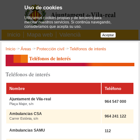
Uso de cookies
Utilizamos cookies propias y de terceros para
mejorar nuestros servicios. Si continúa navegando,
consideramos que acepta su uso.
Inicio
Mapa web
Valencià
Aceptar
Inicio
->
Áreas
->
Protección civil
->
Teléfonos de interés
Teléfonos de interés
Teléfonos de interés
Nombre
Teléfono
Ajuntament de Vila-real
964 547 000
Plaça Major, s/n
Ambulancias CSA
964 241 122
Carrer Estònia, s/n
Ambulancias SAMU
112