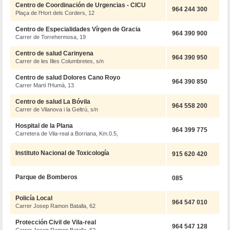
Centro de Coordinación de Urgencias - CICU
964 244 300
Plaça de l'Hort dels Corders, 12
Centro de Especialidades Vírgen de Gracia
964 390 900
Carrer de Torrehermosa, 19
Centro de salud Carinyena
964 390 950
Carrer de les Illes Columbretes, s/n
Centro de salud Dolores Cano Royo
964 390 850
Carrer Martí l'Humà, 13
Centro de salud La Bóvila
964 558 200
Carrer de Vilanova i la Geltrú, s/n
Hospital de la Plana
964 399 775
Carretera de Vila-real a Borriana, Km.0.5,
Instituto Nacional de Toxicología
915 620 420
Parque de Bomberos
085
Policía Local
964 547 010
Carrer Josep Ramon Batalla, 62
Protección Civil de Vila-real
964 547 128