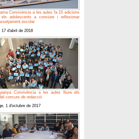
rama Convivència a les aules fa 15 edicions
 els adolescents a conviure i reflexionar
'assetjament escolar
 17 d'abril de 2018
anya Convivència a les aules lliura els
del concurs de redacció
e, 1 d'octubre de 2017