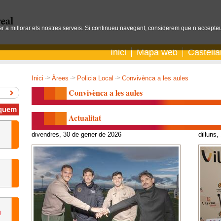
per a millorar els nostres serveis. Si continueu navegant, considerem que n’accepteu
Inici
Mapa web
Castell
Inici
->
Àrees
->
Policia Local
->
Convivènca a les aules
Convivènca a les aules
quem
Actualitat
divendres, 30 de gener de 2026
dilluns,