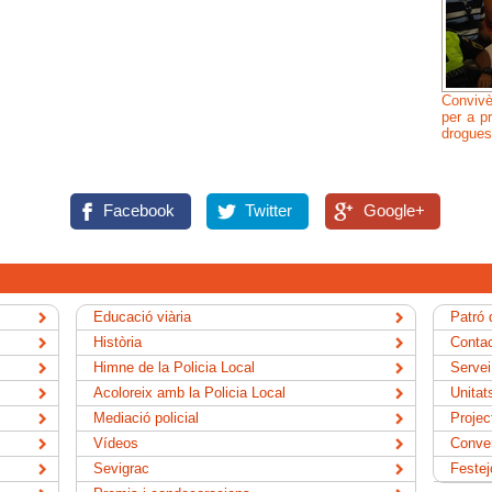
Convivè
per a p
drogues
Facebook
Twitter
Google+
Educació viària
Patró 
Història
Contac
Himne de la Policia Local
Servei
Acoloreix amb la Policia Local
Unitat
Mediació policial
Projec
Vídeos
Conve
Sevigrac
Festej