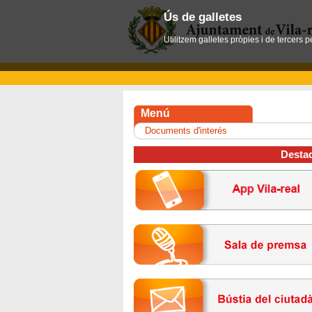
Ús de galletes
Utilitzem galletes pròpies i de tercers 
Menú
Documents d'interés
Desta