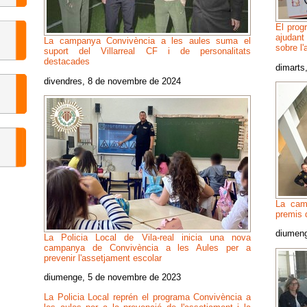
El prog
ajudant
La campanya Convivència a les aules suma el
sobre l
suport del Villarreal CF i de personalitats
destacades
dimarts,
divendres, 8 de novembre de 2024
La camp
premis 
diumeng
La Policia Local de Vila-real inicia una nova
campanya de Convivència a les Aules per a
prevenir l'assetjament escolar
diumenge, 5 de novembre de 2023
La Policia Local reprén el programa Convivència a