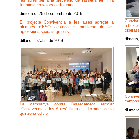
les aules per a la prevenció de l'assetjament i la
formació en valors de l'alumnat
dimecres, 25 de setembre de 2019
Convivè
El projecte Convivència a les aules adreçat a
reflex
alumnes d'ESO destaca el problema de les
ciberas
agressions sexuals grupals
dimarts
dilluns, 1 d'abril de 2019
Convivè
campany
La campanya contra l'assetjament escolar
"Convivència a les Aules" lliura els diplomes de la
diumeng
quinzena edició