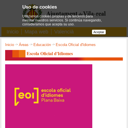
Uso de cookies
Utilizamos cookies propias y de terceros para
mejorar nuestros servicios. Si continúa navegando,
consideramos que acepta su uso.
Inicio
Mapa web
Valencià
Aceptar
Inicio
->
Áreas
->
Educación
->
Escola Oficial d'Idiomes
Escola Oficial d'Idiomes