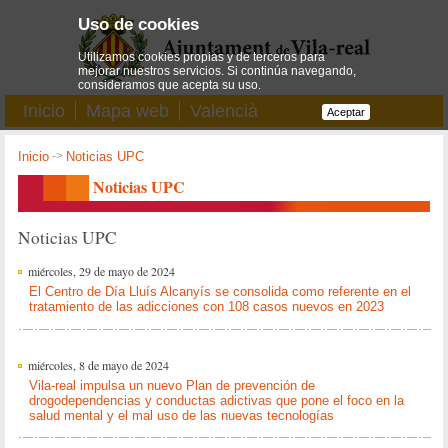
Uso de cookies
Utilizamos cookies propias y de terceros para
mejorar nuestros servicios. Si continúa navegando,
consideramos que acepta su uso.
Inicio
Mapa web
Valencià
Aceptar
Inicio
->
Noticias UPC
Noticias UPC
Noticias UPC
miércoles, 29 de mayo de 2024
El Centro de Día Lluís Alcanyís se consolida como referente en el
tratamiento de las adicciones con 108 casos nuevos en 2023
miércoles, 8 de mayo de 2024
Vila-real impulsa un nuevo Plan de prevención de
drogodependencias y conductas adictivas que pone el foco en la
salud mental y el mal uso de las nuevas tecnologías