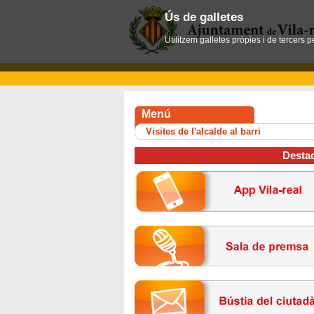
Ús de galletes
Utilitzem galletes pròpies i de tercers 
Menú
Visites de l'alcalde al barri
Desta