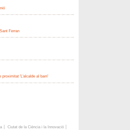
nió
 Sant Ferran
proximitat 'L'alcalde al barri'
ca
Ciutat de la Ciència i la Innovació