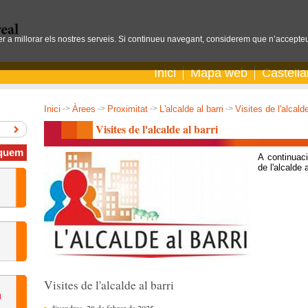
per a millorar els nostres serveis. Si continueu navegant, considerem que n’accepteu
Inici
Mapa web
Castell
Inici
->
Àrees
->
Proximitat
->
L'alcalde al barri
->
Visites de l'alcalde
Visites de l'alcalde al barri
quem
A continuac
de l'alcalde 
Visites de l'alcalde al barri