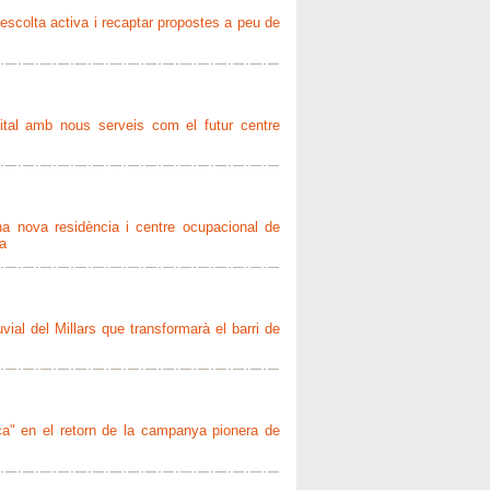
l'escolta activa i recaptar propostes a peu de
spital amb nous serveis com el futur centre
una nova residència i centre ocupacional de
a
uvial del Millars que transformarà el barri de
ca" en el retorn de la campanya pionera de