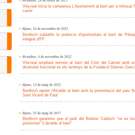
divendres, 28 de febrer de 2025
Vila-real inicia la campanya L'Ajuntament al barri per a reforçar 
carrer
dijous, 24 de novembre de 2022
Benlloch subratlla la potència d'oportunitats al barri de l'Ho
integrat d'FP
divendres, 4 de novembre de 2022
Vila-real ampliarà serveis al barri del Crist del Calvari amb 
diversitat funcional en els terrenys de la Fundació Dolores Garcí
dijous, 12 de maig de 2022
Benlloch reprén l'Alcalde al barri amb la presentació del parc fl
Sant Vicent de Paül
dijous, 25 de maig de 2017
Benlloch garanteix que el jardí del Botànic Calduch "no es to
proximitat "L'alcalde al barri"