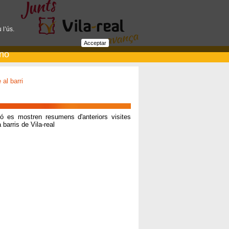
 l’ús.
Acceptar
ano
 al barri
ió es mostren resumens d'anteriors visites
a barris de Vila-real