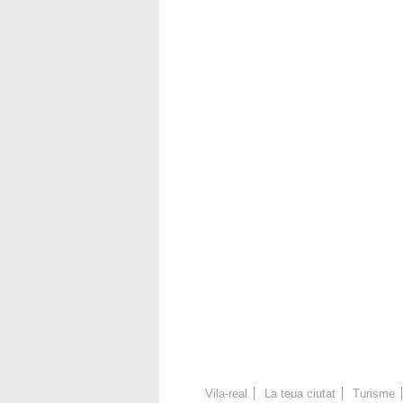
Vila-real
La teua ciutat
Turisme