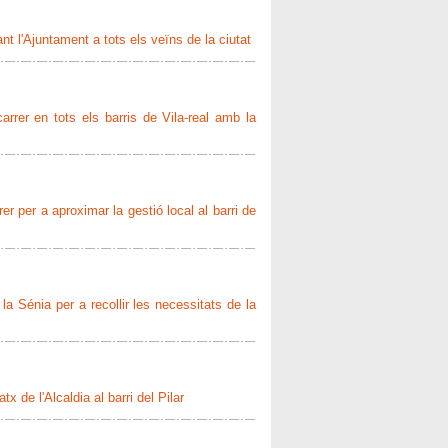
nt l'Ajuntament a tots els veïns de la ciutat
arrer en tots els barris de Vila-real amb la
er per a aproximar la gestió local al barri de
 la Sénia per a recollir les necessitats de la
tx de l'Alcaldia al barri del Pilar