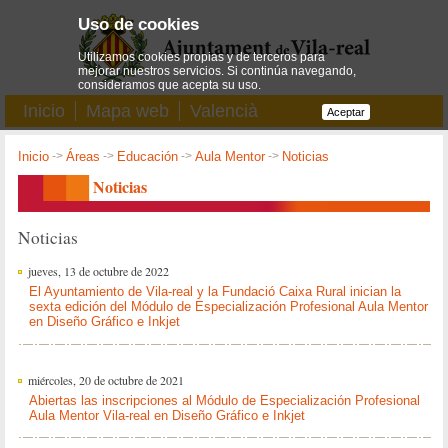
Uso de cookies
Utilizamos cookies propias y de terceros para
mejorar nuestros servicios. Si continúa navegando,
consideramos que acepta su uso.
Inicio
Mapa web
Valencià
Aceptar
Inicio
->
Áreas
->
Educación
->
Aula Mentor
->
Noticias
Noticias
Noticias
jueves, 13 de octubre de 2022
El Ayuntamiento de Vila-real y la Fundació Caixa Rural inician la
sexta edición del Módulo de Especialización Profesional Aula Mentor
en Diseño Gráfico e Inkjet
miércoles, 20 de octubre de 2021
Abiertas las inscripciones al Módulo de Especialización Profesional
Aula Mentor Vila-real en Diseño Gráfico e Inkjet