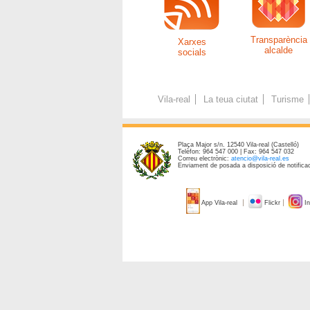
Transparència
Xarxes
alcalde
socials
Vila-real
La teua ciutat
Turisme
Plaça Major s/n. 12540 Vila-real (Castelló)
Telèfon: 964 547 000 | Fax: 964 547 032
Correu electrònic:
atencio@vila-real.es
Enviament de posada a disposició de notificac
App Vila-real
Flickr
In