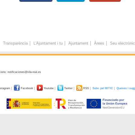
Transparència
L'Ajuntament i tu
Ajuntament
Àrees
Seu electròni
ions: notificaciones@vila-real.es
stagram
Facebook
Youtube
Twitter
RSS
Subv. pel MITIC
Queixes i sug