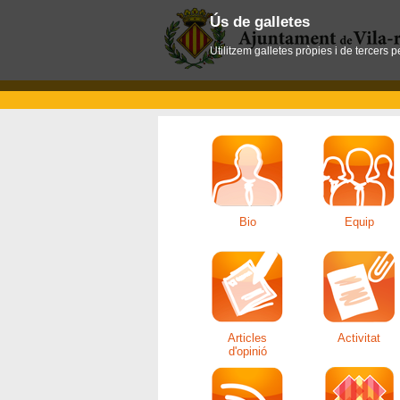
Ús de galletes
Utilitzem galletes pròpies i de tercers 
Bio
Equip
Articles
Activitat
d'opinió