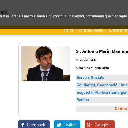
per a millorar els nostres serveis. Si continueu navegant, considerem que n’accepteu
Inici
Mapa web
Castell
Sr. Antonio Marín Manriq
PSPV-PSOE
Sisé tinent d'alcalde
Serveis Socials
Solidaritat, Cooperació i Int
Seguretat Pública i Emergèn
Sanitat
Correo 
Facebook
Twitter
Google+