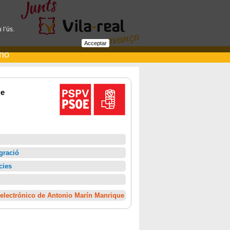
 l’ús.
Acceptar
ano
ue
egració
cies
electrónico de Antonio Marín Manrique