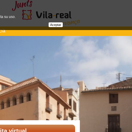
ta su uso.
Aceptar
cià
ita virtual