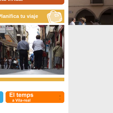
Planifica tu viaje
-
-