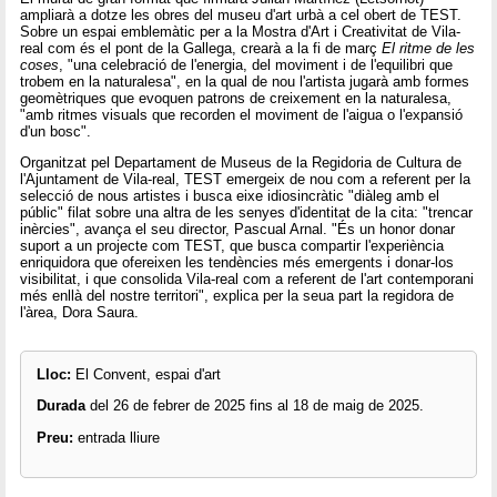
ampliarà a dotze les obres del museu d'art urbà a cel obert de TEST.
Sobre un espai emblemàtic per a la Mostra d'Art i Creativitat de Vila-
real com és el pont de la Gallega, crearà a la fi de març
El ritme de les
coses
, "una celebració de l'energia, del moviment i de l'equilibri que
trobem en la naturalesa", en la qual de nou l'artista jugarà amb formes
geomètriques que evoquen patrons de creixement en la naturalesa,
"amb ritmes visuals que recorden el moviment de l'aigua o l'expansió
d'un bosc".
Organitzat pel Departament de Museus de la Regidoria de Cultura de
l'Ajuntament de Vila-real, TEST emergeix de nou com a referent per la
selecció de nous artistes i busca eixe idiosincràtic "diàleg amb el
públic" filat sobre una altra de les senyes d'identitat de la cita: "trencar
inèrcies", avança el seu director, Pascual Arnal. "És un honor donar
suport a un projecte com TEST, que busca compartir l'experiència
enriquidora que ofereixen les tendències més emergents i donar-los
visibilitat, i que consolida Vila-real com a referent de l'art contemporani
més enllà del nostre territori", explica per la seua part la regidora de
l'àrea, Dora Saura.
Lloc:
El Convent, espai d'art
Durada
del 26 de febrer de 2025 fins al 18 de maig de 2025.
Preu:
entrada lliure