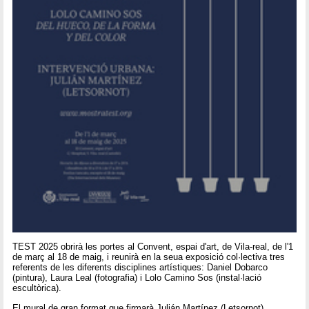
TEST 2025 obrirà les portes al Convent, espai d'art, de Vila-real, de l'1
de març al 18 de maig, i reunirà en la seua exposició col·lectiva tres
referents de les diferents disciplines artístiques: Daniel Dobarco
(pintura), Laura Leal (fotografia) i Lolo Camino Sos (instal·lació
escultòrica).
El mural de gran format que firmarà Julián Martínez (Letsornot)