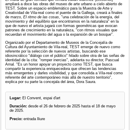
ampliará a doce las obras del museo de arte urbano a cielo abierto de
TEST. Sobre un espacio emblemático para la Muestra de Arte y
Creatividad de Vila-real como el puente de la Gallega, creará a finales
de marzo,
El ritmo de las cosas
, "una celebración de la energía, del
movimiento y del equilibrio que encontramos en la naturaleza" en la
que de nuevo el artista jugará con formas geométricas que evocan
patrones de crecimiento en la naturaleza, "con ritmos visuales que
recuerdan el movimiento del agua o la expansión de un bosque".
Organizado por el Departamento de Museos de la Concejalía de
Cultura del Ayuntamiento de Vila-real, TEST emerge de nuevo como
referente por la selección de nuevos artistas, buscando ese
idiosincrático "diálogo con el público" hilado sobre otra de las señas de
identidad de la cita: "romper inercias", adelanta su director, Pascual
Arnal. "Es un honor apoyar un proyecto como TEST, que busca
compartir la experiencia enriquecedora que ofrecen las tendencias
más emergentes y darles visibilidad, y que consolida a Vila-real como
referente del arte contemporáneo más allá de nuestro territorio",
explica por su parte la concejala del área, Dora Saura.
Lugar:
El Convent, espai d'art
Duración:
desde el 26 de febrero de 2025 hasta el 18 de mayo
de 2025.
Precio:
entrada lliure