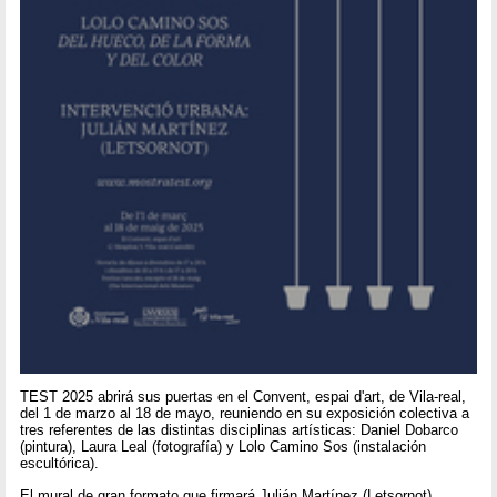
TEST 2025 abrirá sus puertas en el Convent, espai d'art, de Vila-real,
del 1 de marzo al 18 de mayo, reuniendo en su exposición colectiva a
tres referentes de las distintas disciplinas artísticas: Daniel Dobarco
(pintura), Laura Leal (fotografía) y Lolo Camino Sos (instalación
escultórica).
El mural de gran formato que firmará Julián Martínez (Letsornot)