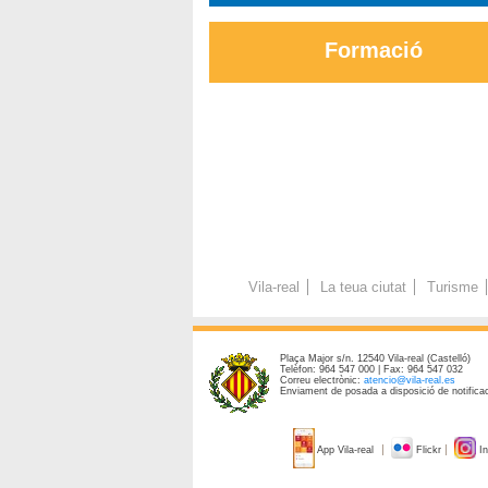
Formació
Vila-real
La teua ciutat
Turisme
Plaça Major s/n. 12540 Vila-real (Castelló)
Telèfon: 964 547 000 | Fax: 964 547 032
Correu electrònic:
atencio@vila-real.es
Enviament de posada a disposició de notificac
App Vila-real
Flickr
In