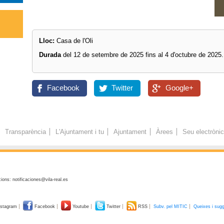
Lloc:
Casa de l'Oli
Durada
del 12 de setembre de 2025 fins al 4 d'octubre de 2025.
Facebook
Twitter
Google+
Transparència
L'Ajuntament i tu
Ajuntament
Àrees
Seu electròni
ions: notificaciones@vila-real.es
stagram
Facebook
Youtube
Twitter
RSS
Subv. pel MITIC
Queixes i sug