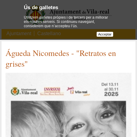
Ús de galletes
Utilitzem galletes pròpies i de tercers per a millorar
els nostres serveis. Si continueu navegant,
considerem que n’accepteu l’ús.
Ajuntament
Castellano
Acceptar
Águeda Nicomedes - "Retratos en
grises"