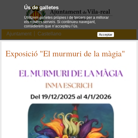
Ús de galletes
Utilitzem galletes pròpies i de tercers per a millorar
els nostres serveis. Si continueu navegant,
considerem que n’accepteu l’ús.
Ajuntament
Castellano
Acceptar
Exposició "El murmuri de la màgia"