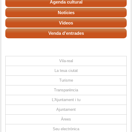
Agenda cultural
Notícies
Vídeos
Venda d'entrades
Vila-real
La teua ciutat
Turisme
Transparència
L'Ajuntament i tu
Ajuntament
Àrees
Seu electrònica