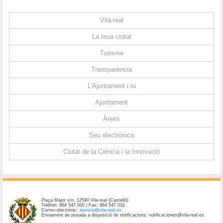
Vila-real
La teua ciutat
Turisme
Transparència
L'Ajuntament i tu
Ajuntament
Àrees
Seu electrònica
Ciutat de la Ciència i la Innovació
Plaça Major s/n. 12540 Vila-real (Castelló)
Telèfon: 964 547 000 | Fax: 964 547 032
Correu electrònic:
atencio@vila-real.es
Enviament de posada a disposició de notificacions: notificaciones@vila-real.es