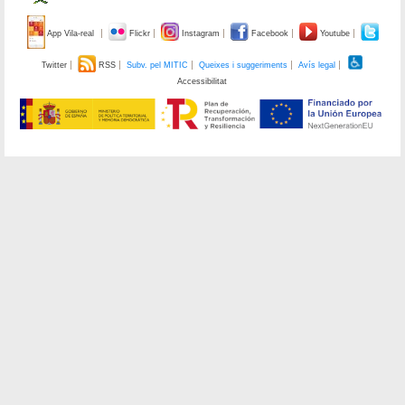
App Vila-real
Flickr
Instagram
Facebook
Youtube
Twitter
RSS
Subv. pel MITIC
Queixes i suggeriments
Avís legal
Accessibilitat