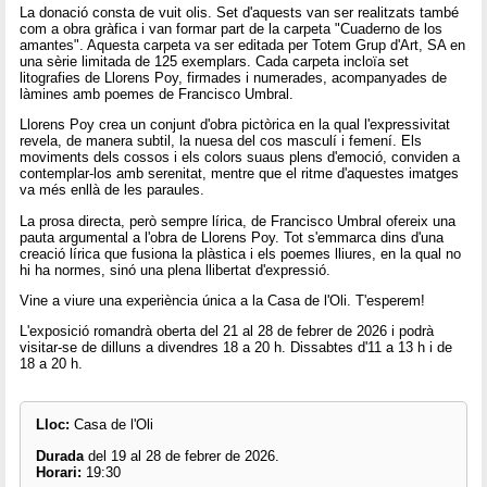
La donació consta de vuit olis. Set d'aquests van ser realitzats també
com a obra gràfica i van formar part de la carpeta "Cuaderno de los
amantes". Aquesta carpeta va ser editada per Totem Grup d'Art, SA en
una sèrie limitada de 125 exemplars. Cada carpeta incloïa set
litografies de Llorens Poy, firmades i numerades, acompanyades de
làmines amb poemes de Francisco Umbral.
Llorens Poy crea un conjunt d'obra pictòrica en la qual l'expressivitat
revela, de manera subtil, la nuesa del cos masculí i femení. Els
moviments dels cossos i els colors suaus plens d'emoció, conviden a
contemplar-los amb serenitat, mentre que el ritme d'aquestes imatges
va més enllà de les paraules.
La prosa directa, però sempre lírica, de Francisco Umbral ofereix una
pauta argumental a l'obra de Llorens Poy. Tot s'emmarca dins d'una
creació lírica que fusiona la plàstica i els poemes lliures, en la qual no
hi ha normes, sinó una plena llibertat d'expressió.
Vine a viure una experiència única a la Casa de l'Oli. T'esperem!
L'exposició romandrà oberta del 21 al 28 de febrer de 2026 i podrà
visitar-se de dilluns a divendres 18 a 20 h. Dissabtes d'11 a 13 h i de
18 a 20 h.
Lloc:
Casa de l'Oli
Durada
del 19 al 28 de febrer de 2026.
Horari:
19:30