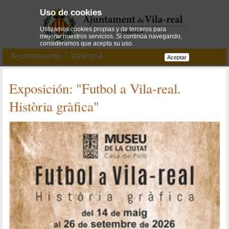
Uso de cookies
Utilizamos cookies propias y de terceros para
mejorar nuestros servicios. Si continúa navegando,
consideramos que acepta su uso.
Ayuntamiento
Valencià
Aceptar
Exposición: "Futbol a Vila-real.
Història gràfica"