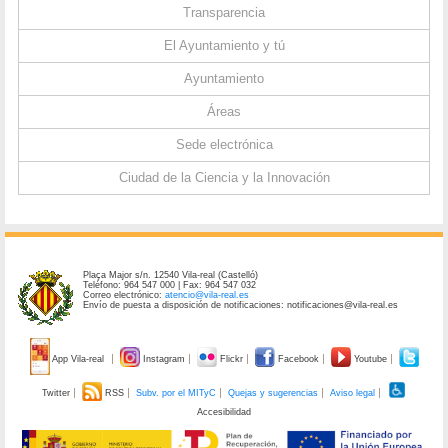
Transparencia
El Ayuntamiento y tú
Ayuntamiento
Áreas
Sede electrónica
Ciudad de la Ciencia y la Innovación
Plaça Major s/n. 12540 Vila-real (Castelló)
Teléfono: 964 547 000 | Fax: 964 547 032
Correo electrónico:
atencio@vila-real.es
Envío de puesta a disposición de notificaciones: notificaciones@vila-real.es
App Vila-real
Instagram
Flickr
Facebook
Youtube
Twitter
RSS
Subv. por el MITyC
Quejas y sugerencias
Aviso legal
Accesibilidad