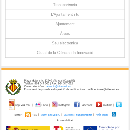
Transparència
L'Ajuntament i tu
Ajuntament
Àrees
Seu electrònica
Ciutat de la Ciència i la Innovació
Plaça Major s/n. 12540 Vila-real (Castelló)
Telèfon: 964 547 000 | Fax: 964 547 032
Correu electrònic:
atencio@vila-real.es
Enviament de posada a disposició de notificacions: notificaciones@vila-real.es
App Vila-real
Flickr
Instagram
Facebook
Youtube
Twitter
RSS
Subv. pel MITIC
Queixes i suggeriments
Avís legal
Accessibilitat