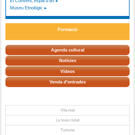
El Convent, espai d'art
Museu Etnològic
Formació
Agenda cultural
Notícies
Vídeos
Venda d'entrades
Vila-real
La teua ciutat
Turisme