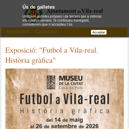
Ús de galletes
Utilitzem galletes pròpies i de tercers per a millorar
els nostres serveis. Si continueu navegant,
considerem que n’accepteu l’ús.
Ajuntament
Castellano
Acceptar
Exposició: "Futbol a Vila-real.
Història gràfica"