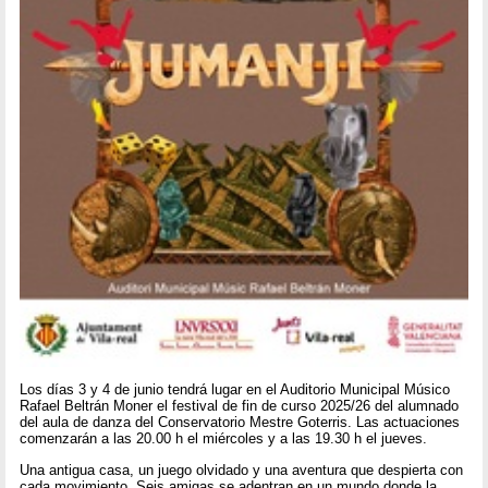
Los días 3 y 4 de junio tendrá lugar en el Auditorio Municipal Músico
Rafael Beltrán Moner el festival de fin de curso 2025/26 del alumnado
del aula de danza del Conservatorio Mestre Goterris. Las actuaciones
comenzarán a las 20.00 h el miércoles y a las 19.30 h el jueves.
Una antigua casa, un juego olvidado y una aventura que despierta con
cada movimiento. Seis amigas se adentran en un mundo donde la