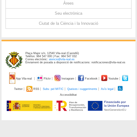
Àrees
Seu electrònica
Ciutat de la Ciència i la Innovació
Plaça Major s/n. 12540 Vila-real (Castelló)
Telèfon: 964 547 000 | Fax: 964 547 032
Correu electrònic:
atencio@vila-real.es
Enviament de posada a disposició de notificacions: notificaciones@vila-real.es
App Vila-real
Flickr
Instagram
Facebook
Youtube
Twitter
RSS
Subv. pel MITIC
Queixes i suggeriments
Avís legal
Accessibilitat