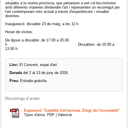
situades a la nostra província, que pertanyen a set col·leccionistes
amb diferents maneres d'entendre l'art i representen un recorregut per
l'art contemporani més actual a través d'experiències i mirades
distintes.
Inauguració: dissabte 23 de maig, a les 11 h
Horari de visites:
De dijous a dissabte: de 17.00 a 20.00
h Dissabtes: de 10.00 a
13.00 h
Lloc:
El Convent, espai d'art
Durada
del 2 al 13 de juny de 2026.
Preu:
Entrada gratuïta
Descàrrega d’arxius
Exposició "Castelló Col·leciona. Elogi de l'incomplet"
Tipus d'arxiu: PDF | Valencià