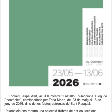
El Convent, espai d'art, acull la mostra "Castelló Col·lecciona. Elogi de
l'incomplet", comissariada per Feria Marte, del 23 de maig al 13 de
juny de 2026, dins de les festes patronals de Sant Pasqual.
L'exposició ens mostra una selecció d'obres de set col·leccions