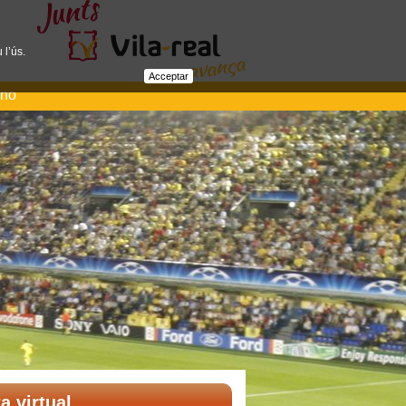
 l’ús.
Acceptar
ano
ta virtual