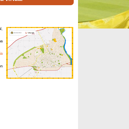
l,
na
ia
en