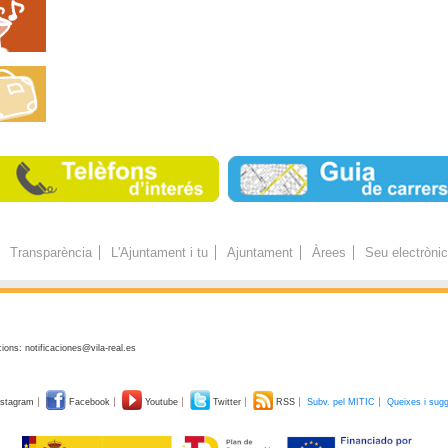
Transparència
L'Ajuntament i tu
Ajuntament
Àrees
Seu electròni
ions: notificaciones@vila-real.es
stagram
Facebook
Youtube
Twitter
RSS
Subv. pel MITIC
Queixes i sug