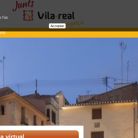
 l’ús.
Acceptar
ano
ta virtual