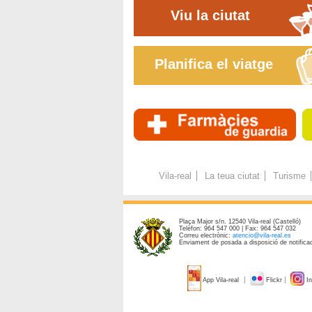
Viu la ciutat
Planifica el viatge
Vila-real
La teua ciutat
Turisme
Plaça Major s/n. 12540 Vila-real (Castelló)
Telèfon: 964 547 000 | Fax: 964 547 032
Correu electrònic:
atencio@vila-real.es
Enviament de posada a disposició de notificac
App Vila-real
Flickr
In