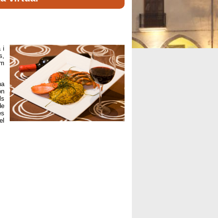
 i
s,
om
na
ón
ls
de
es
el