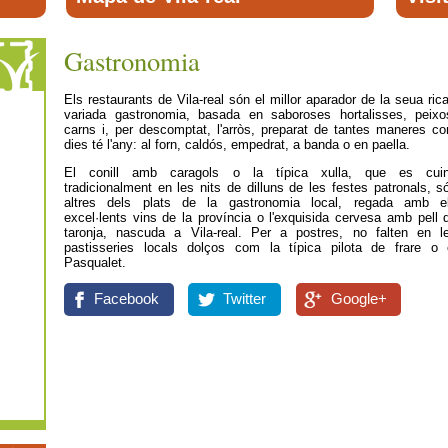
Gastronomia
Els restaurants de Vila-real són el millor aparador de la seua rica
variada gastronomia, basada en saboroses hortalisses, peixo
carns i, per descomptat, l'arròs, preparat de tantes maneres c
dies té l'any: al forn, caldós, empedrat, a banda o en paella.
El conill amb caragols o la típica xulla, que es cui
tradicionalment en les nits de dilluns de les festes patronals, s
altres dels plats de la gastronomia local, regada amb e
excel·lents vins de la província o l'exquisida cervesa amb pell 
taronja, nascuda a Vila-real. Per a postres, no falten en l
pastisseries locals dolços com la típica pilota de frare o 
Pasqualet.
Facebook
Twitter
Google+