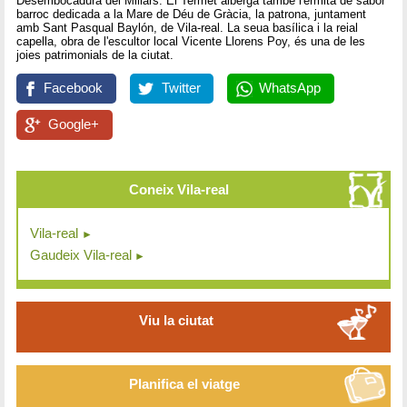
Desembocadura del Millars. El Termet alberga també l'ermita de sabor
barroc dedicada a la Mare de Déu de Gràcia, la patrona, juntament
amb Sant Pasqual Baylón, de Vila-real. La seua basílica i la reial
capella, obra de l'escultor local Vicente Llorens Poy, és una de les
joies patrimonials de la ciutat.
Facebook
Twitter
WhatsApp
Google+
Coneix Vila-real
Vila-real
Gaudeix Vila-real
Viu la ciutat
Planifica el viatge