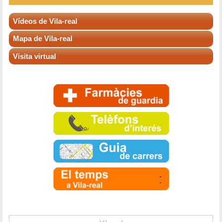
Vídeos de Vila-real
Mapa de Vila-real
Visita virtual
-
-