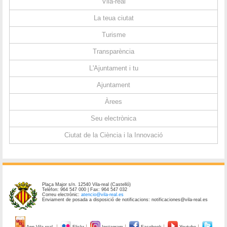
Vila-real
La teua ciutat
Turisme
Transparència
L'Ajuntament i tu
Ajuntament
Àrees
Seu electrònica
Ciutat de la Ciència i la Innovació
Plaça Major s/n. 12540 Vila-real (Castelló)
Telèfon: 964 547 000 | Fax: 964 547 032
Correu electrònic:
atencio@vila-real.es
Enviament de posada a disposició de notificacions: notificaciones@vila-real.es
App Vila-real
Flickr
Instagram
Facebook
Youtube