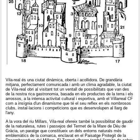
Vila-real és una ciutat dinàmica, oberta i acollidora. De grandària
mitjana, perfectament comunicada i amb un clima agradable, la ciutat
de Vila-real obri al visitant tot un ventall de possibilitats que van des
de la nostra rica gastronomia, basada en els productes de la terra i els
arrossos, a la intensa activitat cultural i esportiva, amb el Villarreal CF
com a insígnia d'un dinamisme que té el seu reflex en els nombrosos
clubs, instal·lacions i competicions que es desenvolupen al llarg de
l'any.
A la vora del riu Millars, Vila-real ofereix també la possibilitat de gaudir
de la naturalesa, rutes i passejos del Termet de la Mare de Déu de
Gràcia, un paratge que constitueix un dels entorns naturals més
emblemàtics de la comarca, enclavat en el Paisatge Protegit de la