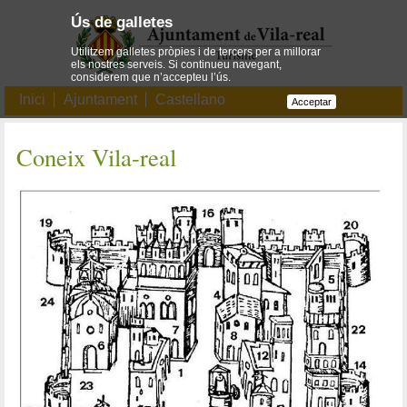
Ús de galletes
Utilitzem galletes pròpies i de tercers per a millorar
els nostres serveis. Si continueu navegant,
considerem que n’accepteu l’ús.
Inici
Ajuntament
Castellano
Acceptar
Coneix Vila-real