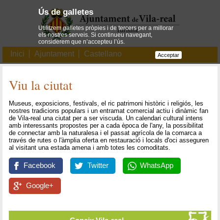
Ús de galletes
Utilitzem galletes pròpies i de tercers per a millorar
els nostres serveis. Si continueu navegant,
considerem que n’accepteu l’ús.
Inici
Ajuntament
Castellano
Acceptar
Viu la ciutat
Museus, exposicions, festivals, el ric patrimoni històric i religiós, les
nostres tradicions populars i un entramat comercial actiu i dinàmic fan
de Vila-real una ciutat per a ser viscuda. Un calendari cultural intens
amb interessants propostes per a cada època de l'any, la possibilitat
de connectar amb la naturalesa i el passat agrícola de la comarca a
través de rutes o l'àmplia oferta en restauració i locals d'oci asseguren
al visitant una estada amena i amb totes les comoditats.
Facebook
Twitter
WhatsApp
Google+