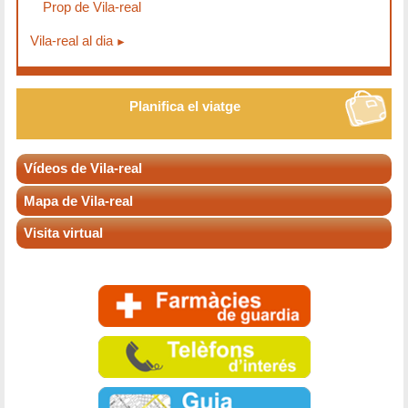
Prop de Vila-real
Vila-real al dia
Planifica el viatge
Vídeos de Vila-real
Mapa de Vila-real
Visita virtual