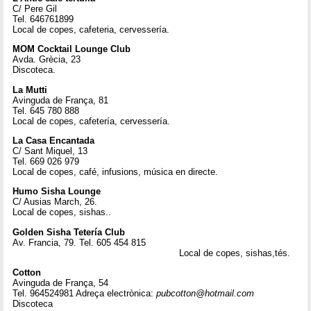
C/ Pere Gil
Tel. 646761899
Local de copes, cafeteria, cervessería.
MOM Cocktail Lounge Club
Avda. Grècia, 23
Discoteca.
La Mutti
Avinguda de França, 81
Tel. 645 780 888
Local de copes, cafetería, cervessería.
La Casa Encantada
C/ Sant Miquel, 13
Tel. 669 026 979
Local de copes, café, infusions, música en directe.
Humo Sisha Lounge
C/ Ausias March, 26.
Local de copes, sishas..
Golden Sisha Tetería Club
Av. Francia, 79. Tel. 605 454 815
Local de copes, sishas,tés.
Cotton
Avinguda de França, 54
Tel. 964524981 Adreça electrònica:
pubcotton@hotmail.com
Discoteca