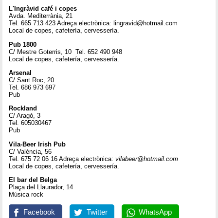
L'Ingràvid café i copes
Avda. Mediterrània, 21
Tel. 665 713 423 Adreça electrònica: lingravid@hotmail.com
Local de copes, cafetería, cervessería.
Pub 1800
C/ Mestre Goterris, 10 Tel. 652 490 948
Local de copes, cafetería, cervessería.
Arsenal
C/ Sant Roc, 20
Tel. 686 973 697
Pub
Rockland
C/ Aragó, 3
Tel. 605030467
Pub
Vila-Beer Irish Pub
C/ València, 56
Tel. 675 72 06 16 Adreça electrònica:
vilabeer@hotmail.com
Local de copes, cafetería, cervessería.
El bar del Belga
Plaça del Llaurador, 14
Música rock
Facebook
Twitter
WhatsApp