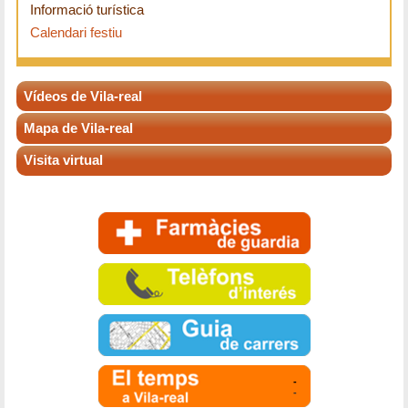
Informació turística
Calendari festiu
Vídeos de Vila-real
Mapa de Vila-real
Visita virtual
-
-