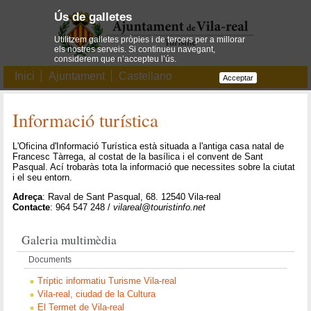
Ús de galletes
Utilitzem galletes pròpies i de tercers per a millorar
els nostres serveis. Si continueu navegant,
considerem que n’accepteu l’ús.
Inici
Ajuntament
Castellano
Acceptar
Informació turística
L'Oficina d'Informació Turística està situada a l'antiga casa natal de
Francesc Tàrrega, al costat de la basílica i el convent de Sant
Pasqual. Ací trobaràs tota la informació que necessites sobre la ciutat
i el seu entorn.
Adreça
: Raval de Sant Pasqual, 68. 12540 Vila-real
Contacte
: 964 547 248 /
vilareal@touristinfo.net
Galeria multimèdia
Documents
Tríptic informatiu Turisme Vila-real
Vila-real, ciudad de la Cultura
El Termet de Vila-real