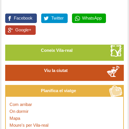
Facebook
Twitter
WhatsApp
Google+
Coneix Vila-real
Viu la ciutat
Planifica el viatge
Com arribar
On dormir
Mapa
Moure's per Vila-real