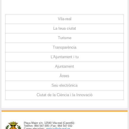
Vila-real
La teua ciutat
Turisme
Transparència
L'Ajuntament i tu
Ajuntament
Àrees
Seu electrònica
Ciutat de la Ciència i la Innovació
Plaça Major s/n. 12540 Vila-real (Castelló)
Telèfon: 964 547 000 | Fax: 964 547 032
Correu electrònic:
atencio@vila-real.es