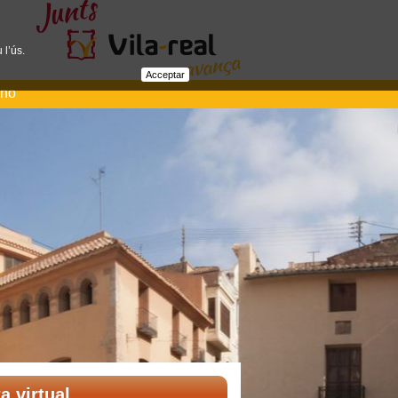
 l’ús.
Acceptar
ano
ta virtual