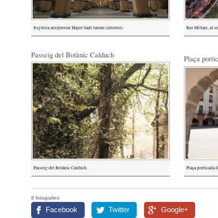
Església arxiprestal Major Sant Jaume (interior).
Riu Millars, al se
Passeig del Botànic Calduch
Plaça porti
Passeig del Botànic Calduch.
Plaça porticada d
8 fotografies
Facebook
Twitter
Google+