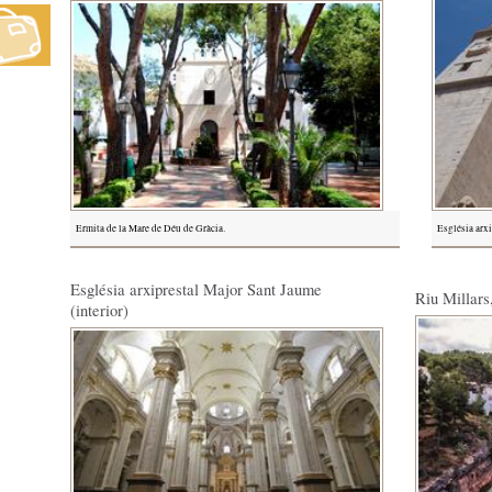
Ermita de la Mare de Déu de Gràcia.
Església arx
Església arxiprestal Major Sant Jaume
Riu Millars
(interior)