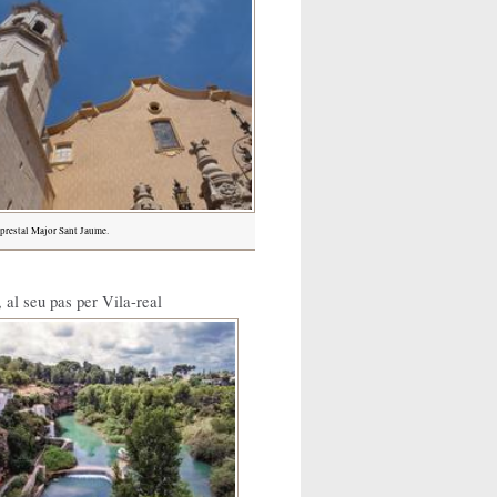
iprestal Major Sant Jaume.
, al seu pas per Vila-real