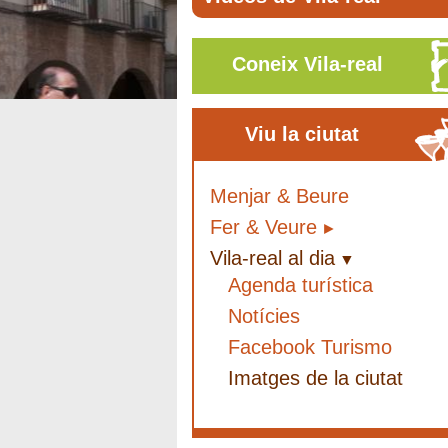
Coneix Vila-real
Viu la ciutat
Menjar & Beure
Fer & Veure
Vila-real al dia
Agenda turística
Notícies
Facebook Turismo
Imatges de la ciutat