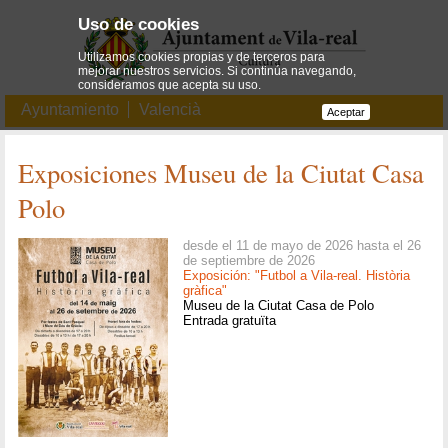
Uso de cookies
Utilizamos cookies propias y de terceros para
mejorar nuestros servicios. Si continúa navegando,
consideramos que acepta su uso.
Ayuntamiento
Valencià
Aceptar
Exposiciones Museu de la Ciutat Casa
Polo
desde el 11 de mayo de 2026 hasta el 26
de septiembre de 2026
Exposición: "Futbol a Vila-real. Història
gràfica"
Museu de la Ciutat Casa de Polo
Entrada gratuïta