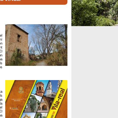
el
mí
en
nt
El
un
na
ls
os
ta
ls
ga
la
el
El
na