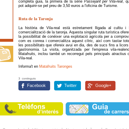
completa guia, la primera de la sèrie
Passejant per Vila-real
, q
pot adquirir-se pel preu de 3,50 euros a l'oficina de Turisme.
Ruta de la Taronja
La història de Vila-real està estretament lligada al cultiu i 
comercialització de la taronja. Aquesta singular ruta turística ofere
la possibilitat de conéixer una explotació agrícola per a comprov
com es conrea i comercialitza aquest cítric, així com tastar tot
les possibilitats que ofereix avui en dia, des de sucs fins a licors
gastronomia. La visita, organitzada per l'empresa vila-realen
Matafruits, inclou també un recorregut pels principals atractius 
Vila-real.
Informa't en
Matafruits Taronges
3 continguts
Facebook
Twitter
Google+