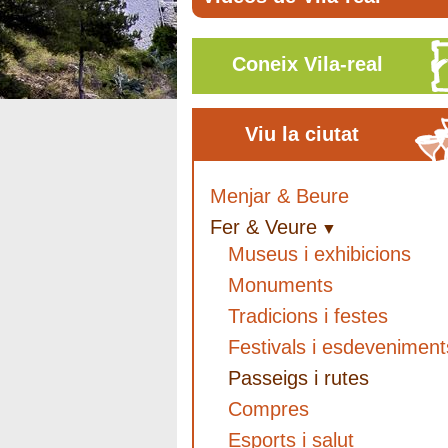
Coneix Vila-real
Viu la ciutat
Menjar & Beure
Fer & Veure
Museus i exhibicions
Monuments
Tradicions i festes
Festivals i esdeveniment
Passeigs i rutes
Compres
Esports i salut