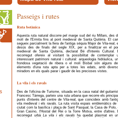
Passeigs i rutes
Ruta botànica
Aquesta ruta natural discorre pel marge sud del riu Millars, des d
molí de l'Ermita fins al pont medieval de Santa Quitèria. El ca
segueix parcialment la llera de l'antiga séquia Major de Vila-real, 
desús des de finals del segle XIX, per a finalitzar en el po
medieval de Santa Quitèria, declarat Bé d'Interés Cultural. 
recorregut ofereix al visitant la possibilitat de contemplar 
interessant patrimoni natural i cultural: arqueologia hidràulica, u
frondosa vegetació de ribera o el molí Bisbal són alguns de
elements d'una ruta apta per a totes les edats, amb divers
miradors en els quals parar i gaudir de les precioses vistes.
La vila i els ravals
s
Des de l'oficina de Turisme, situada en la casa natal del guitarris
Francesc Tàrrega, parteix una ruta urbana que recorre els principa
punts d'interés del centre de Vila-real, que coincideix amb l'anti
vila medieval i els ravals. La ruta visita espais emblemàtics de 
ciutat com la basílica i plaça de Sant Pasqual, la Casa de Polo, 
Gran Casino, l'Hostal del Rei o la Torre Motxa, entre d'altres. 
recorregut urbà
La vila i els ravals
ha quedat plasmat en u