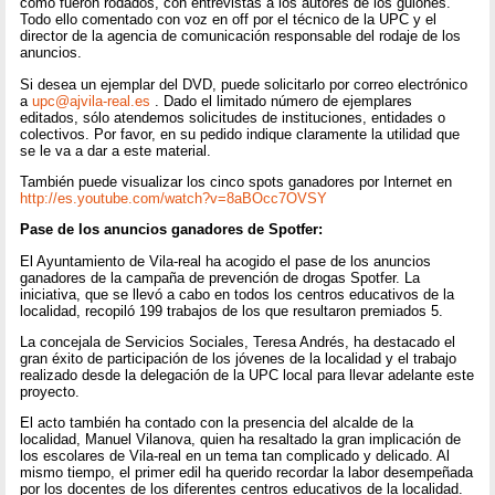
como fueron rodados, con entrevistas a los autores de los guiones.
Todo ello comentado con voz en off por el técnico de la UPC y el
director de la agencia de comunicación responsable del rodaje de los
anuncios.
Si desea un ejemplar del DVD, puede solicitarlo por correo electrónico
a
upc@ajvila-real.es
. Dado el limitado número de ejemplares
editados, sólo atendemos solicitudes de instituciones, entidades o
colectivos. Por favor, en su pedido indique claramente la utilidad que
se le va a dar a este material.
También puede visualizar los cinco spots ganadores por Internet en
http://es.youtube.com/watch?v=8aBOcc7OVSY
Pase de los anuncios ganadores de Spotfer:
El Ayuntamiento de Vila-real ha acogido el pase de los anuncios
ganadores de la campaña de prevención de drogas Spotfer. La
iniciativa, que se llevó a cabo en todos los centros educativos de la
localidad, recopiló 199 trabajos de los que resultaron premiados 5.
La concejala de Servicios Sociales, Teresa Andrés, ha destacado el
gran éxito de participación de los jóvenes de la localidad y el trabajo
realizado desde la delegación de la UPC local para llevar adelante este
proyecto.
El acto también ha contado con la presencia del alcalde de la
localidad, Manuel Vilanova, quien ha resaltado la gran implicación de
los escolares de Vila-real en un tema tan complicado y delicado. Al
mismo tiempo, el primer edil ha querido recordar la labor desempeñada
por los docentes de los diferentes centros educativos de la localidad.